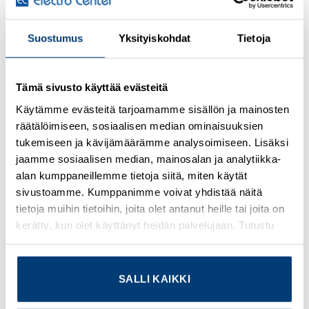
Kirjaudu sisään nähdäksesi hinnat ja käyttääksesi
Suostumus
Yksityiskohdat
Tietoja
verkkokauppaa
Module socket contact, inserted in the PCC or HCC plug
Tämä sivusto käyttää evästeitä
housing after crimping the conductor, for 1.5 mm² … 2.5
Käytämme evästeitä tarjoamamme sisällön ja mainosten
mm² conductors
räätälöimiseen, sosiaalisen median ominaisuuksien
tukemiseen ja kävijämäärämme analysoimiseen. Lisäksi
Lisätietoja tuotteesta
jaamme sosiaalisen median, mainosalan ja analytiikka-
alan kumppaneillemme tietoja siitä, miten käytät
Osasto:
Phoenix Contact
sivustoamme. Kumppanimme voivat yhdistää näitä
tietoja muihin tietoihin, joita olet antanut heille tai joita on
kerätty, kun olet käyttänyt heidän palvelujaan. Tutustu
tietosuojaselosteeseemme
.
TUTUSTU MYÖS
SALLI KAIKKI