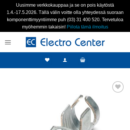
Uusimme verkkokauppaa ja se on pois käytöstä
1.4.-17.5.2026. Tällä välin voitte olla yhteydessä suoraan
komponenttimyyntiimme puh (03) 31 400 520. Tervetuloa
myöhemmin takaisin!
Piilota tämä ilmoitus
Skip
to
content
Add to
wishlist