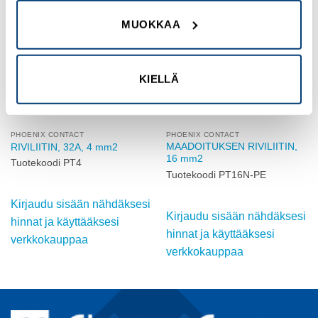
Add to
Add to
MUOKKAA
wishlist
wishlist
KIELLÄ
PHOENIX CONTACT
PHOENIX CONTACT
MAADOITUKSEN RIVILIITIN,
RIVILIITIN, 32A, 4 mm2
16 mm2
Tuotekoodi PT4
Tuotekoodi PT16N-PE
Kirjaudu sisään nähdäksesi
Kirjaudu sisään nähdäksesi
hinnat ja käyttääksesi
hinnat ja käyttääksesi
verkkokauppaa
verkkokauppaa