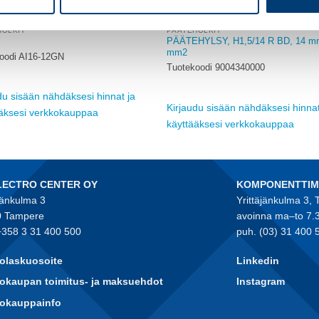
HOLKIT
PÄÄTEHOLKIT
PÄÄTEHYLSY, H1,5/14 R BD, 14 mm
mm2
oodi AI16-12GN
Tuotekoodi 9004340000
du sisään nähdäksesi hinnat ja
Kirjaudu sisään nähdäksesi hinnat
ääksesi verkkokauppaa
käyttääksesi verkkokauppaa
LECTRO CENTER OY
KOMPONENTTI
jänkulma 3
Yrittäjänkulma 3,
 Tampere
avoinna ma–to 7.
+358 3 31 400 500
puh. (03) 31 400 
olaskuosoite
Linkedin
okaupan toimitus- ja maksuehdot
Instagram
kokauppainfo