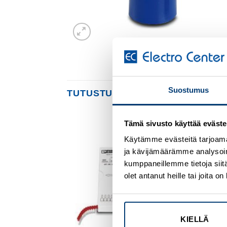
Suostumus
TUTUSTU MYÖS
Tämä sivusto käyttää eväste
Add to
Add to
Käytämme evästeitä tarjoama
wishlist
wishlist
ja kävijämäärämme analysoim
kumppaneillemme tietoja siitä
olet antanut heille tai joita 
KIELLÄ