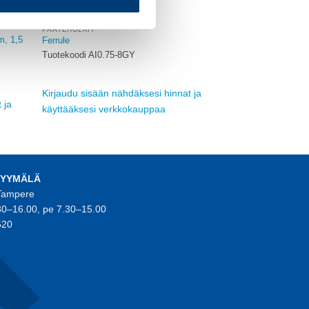
PÄÄTEHOLKIT
, 1,5
Ferrule
Tuotekoodi AI0.75-8GY
Kirjaudu sisään nähdäksesi hinnat ja
 ja
käyttääksesi verkkokauppaa
MYYMÄLÄ
 Tampere
30–16.00, pe 7.30–15.00
520