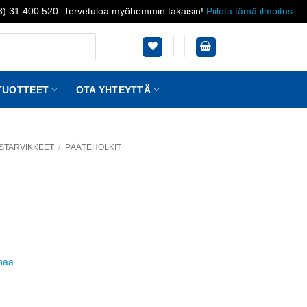
03) 31 400 520. Tervetuloa myöhemmin takaisin!
Piilota tämä ilmoitus
TUOTTEET
OTA YHTEYTTÄ
STARVIKKEET
/
PÄÄTEHOLKIT
ppaa