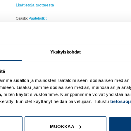
Lisätietoja tuotteesta
Osasto:
Pääteholkit
Yksityiskohdat
itä
Add to
A
mme sisällön ja mainosten räätälöimiseen, sosiaalisen median
wishlist
w
iseen. Lisäksi jaamme sosiaalisen median, mainosalan ja analy
, miten käytät sivustoamme. Kumppanimme voivat yhdistää näitä t
on kerätty, kun olet käyttänyt heidän palvelujaan. Tutustu
tietosuo
MUOKKAA