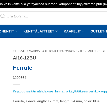
lä välin voitte olla yhteydessä suoraan komponenttimyyntiimme puh (
roducts
earch
ONENTIT
KENTTÄLAITTEET
KAAPELIT
OUTLET-
ETUSIVU
/
SÄHKÖ- JA AUTOMAATIOKOMPONENTIT
/
MUUT KESKU
AI16-12BU
to
st
Ferrule
3200564
Kirjaudu sisään nähdäksesi hinnat ja käyttääksesi verkkokau
Ferrule, sleeve length: 12 mm, length: 24 mm, color: blue