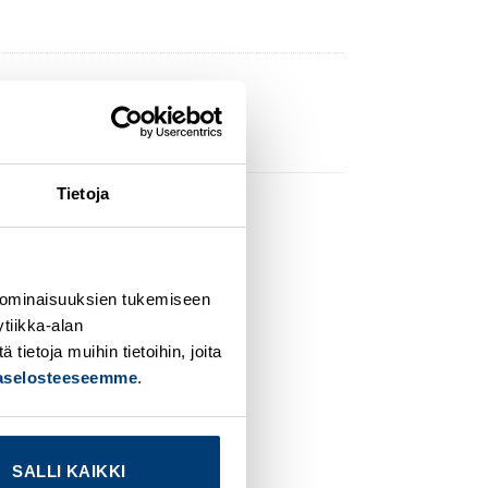
Tietoja
dd to
Add to
 ominaisuuksien tukemiseen
ishlist
wishlist
tiikka-alan
ietoja muihin tietoihin, joita
jaselosteeseemme
.
SALLI KAIKKI