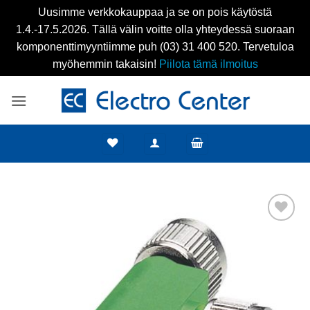
Uusimme verkkokauppaa ja se on pois käytöstä
1.4.-17.5.2026. Tällä välin voitte olla yhteydessä suoraan
komponenttimyyntiimme puh (03) 31 400 520. Tervetuloa
myöhemmin takaisin!
Piilota tämä ilmoitus
Skip
to
content
Add to
wishlist