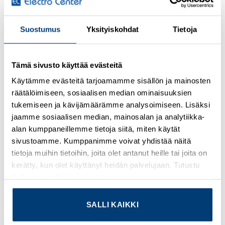
Kirjaudu sisään nähdäksesi hinnat ja käyttääksesi
Suostumus
Yksityiskohdat
Tietoja
verkkokauppaa
T distributor, 5-position, unshielded, Plug straight M12, A-
Tämä sivusto käyttää evästeitä
coded, on Socket straight M12, A-coded and Socket
straight M12, A-coded, Parallel distributor
Käytämme evästeitä tarjoamamme sisällön ja mainosten
räätälöimiseen, sosiaalisen median ominaisuuksien
Lisätietoja tuotteesta
tukemiseen ja kävijämäärämme analysoimiseen. Lisäksi
jaamme sosiaalisen median, mainosalan ja analytiikka-
Osasto:
Valmiskaapelit
alan kumppaneillemme tietoja siitä, miten käytät
sivustoamme. Kumppanimme voivat yhdistää näitä
tietoja muihin tietoihin, joita olet antanut heille tai joita on
kerätty, kun olet käyttänyt heidän palvelujaan. Tutustu
tietosuojaselosteeseemme
.
TUTUSTU MYÖS
SALLI KAIKKI