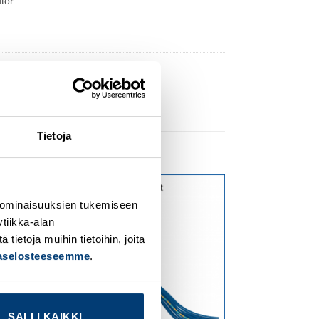
tor
Tietoja
 ominaisuuksien tukemiseen
dd to
Add to
tiikka-alan
ishlist
wishlist
ietoja muihin tietoihin, joita
jaselosteeseemme
.
SALLI KAIKKI