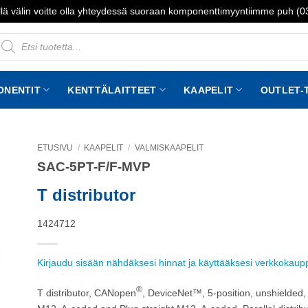
lä välin voitte olla yhteydessä suoraan komponenttimyyntiimme puh (
roducts
earch
ONENTIT
KENTTÄLAITTEET
KAAPELIT
OUTLET-
ETUSIVU
/
KAAPELIT
/
VALMISKAAPELIT
SAC-5PT-F/F-MVP
to
st
T distributor
1424712
Kirjaudu sisään nähdäksesi hinnat ja käyttääksesi verkkokau
®
T distributor, CANopen
, DeviceNet™, 5-position, unshielded,