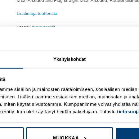
M12, A-coded and Plug straight M12, A-coded, Parallel distribu
Lisätietoja tuotteesta
Osasto:
Valmiskaapelit
Yksityiskohdat
itä
mme sisällön ja mainosten räätälöimiseen, sosiaalisen median
Add to
A
iseen. Lisäksi jaamme sosiaalisen median, mainosalan ja analy
wishlist
w
, miten käytät sivustoamme. Kumppanimme voivat yhdistää näitä t
on kerätty, kun olet käyttänyt heidän palvelujaan. Tutustu
tietosuo
MUOKKAA