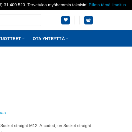
03) 31 400 520. Tervetuloa myöhemmin takaisin!
Piilota tämä ilmoitus
TUOTTEET
OTA YHTEYTTÄ
ppaa
 Socket straight M12, A-coded, on Socket straight