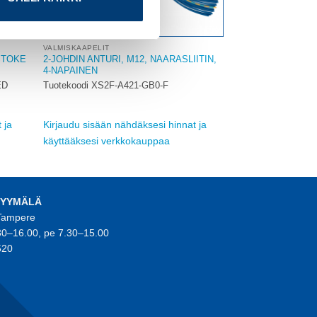
VALMISKAAPELIT
STOKE
2-JOHDIN ANTURI, M12, NAARASLIITIN,
4-NAPAINEN
ED
Tuotekoodi XS2F-A421-GB0-F
 ja
Kirjaudu sisään nähdäksesi hinnat ja
käyttääksesi verkkokauppaa
MYYMÄLÄ
 Tampere
30–16.00, pe 7.30–15.00
520