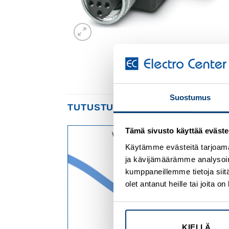
Suostumus
TUTUSTU MYÖS
Tämä sivusto käyttää eväste
Käytämme evästeitä tarjoama
Add to
Add to
ja kävijämäärämme analysoim
wishlist
wishlist
kumppaneillemme tietoja siitä
olet antanut heille tai joita 
KIELLÄ