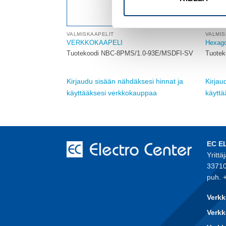
VALMISKAAPELIT
VALMIS
 SUORA PISTOKE
VERKKOKAAPELI
Hexago
Tuotekoodi NBC-8PMS/1.0-93E/MSDFI-SV
Tuotek
UR4S10M
Kirjaudu sisään nähdäksesi hinnat ja
Kirjau
sesi hinnat ja
käyttääksesi verkkokauppaa
käytt
auppaa
EC E
Yrittä
33710
puh. 
Verkk
Verkk