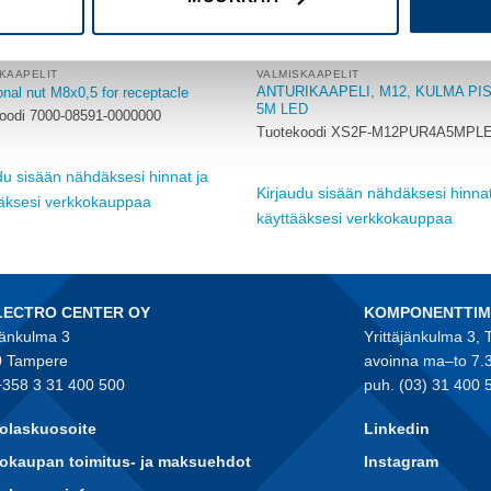
KAAPELIT
VALMISKAAPELIT
ANTURIKAAPELI, M12, KULMA PI
nal nut M8x0,5 for receptacle
5M LED
oodi 7000-08591-0000000
Tuotekoodi XS2F-M12PUR4A5MPL
du sisään nähdäksesi hinnat ja
Kirjaudu sisään nähdäksesi hinnat
ääksesi verkkokauppaa
käyttääksesi verkkokauppaa
LECTRO CENTER OY
KOMPONENTTI
jänkulma 3
Yrittäjänkulma 3,
 Tampere
avoinna ma–to 7.
+358 3 31 400 500
puh. (03) 31 400 
olaskuosoite
Linkedin
okaupan toimitus- ja maksuehdot
Instagram