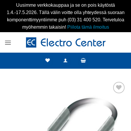
Uusimme verkkokauppaa ja se on pois käytöstä
1.4.-17.5.2026. Tällä välin voitte olla yhteydessä suoraan
komponenttimyyntiimme puh (03) 31 400 520. Tervetuloa
myöhemmin takaisin!
Piilota tämä ilmoitus
Skip
to
content
Add to
wishlist