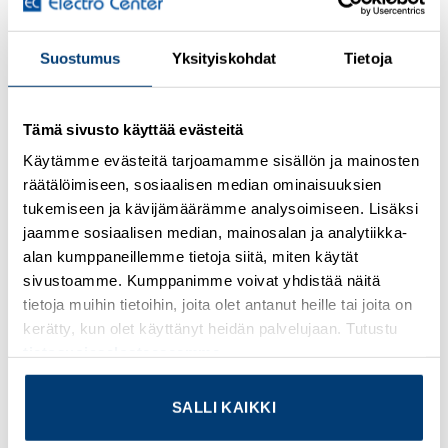
Kirjaudu sisään nähdäksesi hinnat ja käyttääksesi
Suostumus
Yksityiskohdat
Tietoja
verkkokauppaa
Sensor/actuator cable, 4-position, PUR halogen-free,
Tämä sivusto käyttää evästeitä
black-gray RAL 7021, Plug straight M8, on Socket straight
M8, cable length: 3 m
Käytämme evästeitä tarjoamamme sisällön ja mainosten
räätälöimiseen, sosiaalisen median ominaisuuksien
Lisätietoja tuotteesta
tukemiseen ja kävijämäärämme analysoimiseen. Lisäksi
jaamme sosiaalisen median, mainosalan ja analytiikka-
Osasto:
Valmiskaapelit
alan kumppaneillemme tietoja siitä, miten käytät
sivustoamme. Kumppanimme voivat yhdistää näitä
tietoja muihin tietoihin, joita olet antanut heille tai joita on
kerätty, kun olet käyttänyt heidän palvelujaan. Tutustu
tietosuojaselosteeseemme
.
TUTUSTU MYÖS
SALLI KAIKKI