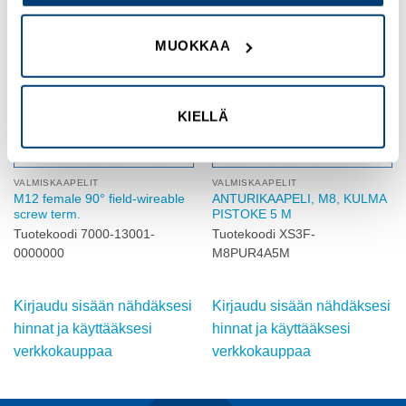
Add to
Add to
MUOKKAA
wishlist
wishlist
KIELLÄ
VALMISKAAPELIT
VALMISKAAPELIT
M12 female 90° field-wireable
ANTURIKAAPELI, M8, KULMA
screw term.
PISTOKE 5 M
Tuotekoodi 7000-13001-
Tuotekoodi XS3F-
0000000
M8PUR4A5M
Kirjaudu sisään nähdäksesi
Kirjaudu sisään nähdäksesi
hinnat ja käyttääksesi
hinnat ja käyttääksesi
verkkokauppaa
verkkokauppaa