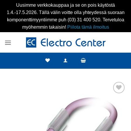
Uusimme verkkokauppaa ja se on pois käytöstä
1.4.-17.5.2026. Tällä välin voitte olla yhteydessä suoraan
komponenttimyyntiimme puh (03) 31 400 520. Tervetuloa
myöhemmin takaisin!
Piilota tämä ilmoitus
Skip
to
content
Add to
wishlist