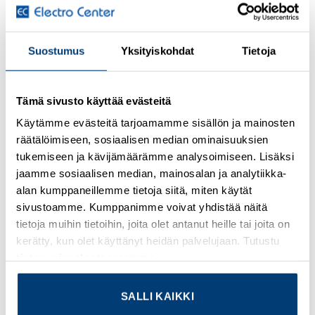
Kirjaudu sisään nähdäksesi hinnat ja käyttääksesi
verkkokauppaa
Suostumus
Yksityiskohdat
Tietoja
®
Bus system cable, CANopen
, DeviceNet™, 5-position,
PUR halogen-free, violet RAL 4001, shielded, Plug straight
Tämä sivusto käyttää evästeitä
M12, A-coded, on Socket straight M12, A-coded, cable
Käytämme evästeitä tarjoamamme sisällön ja mainosten
length: 0.5 m
räätälöimiseen, sosiaalisen median ominaisuuksien
tukemiseen ja kävijämäärämme analysoimiseen. Lisäksi
Lisätietoja tuotteesta
jaamme sosiaalisen median, mainosalan ja analytiikka-
alan kumppaneillemme tietoja siitä, miten käytät
Osasto:
Valmiskaapelit
sivustoamme. Kumppanimme voivat yhdistää näitä
tietoja muihin tietoihin, joita olet antanut heille tai joita on
kerätty, kun olet käyttänyt heidän palvelujaan. Tutustu
tietosuojaselosteeseemme
.
TUTUSTU MYÖS
SALLI KAIKKI