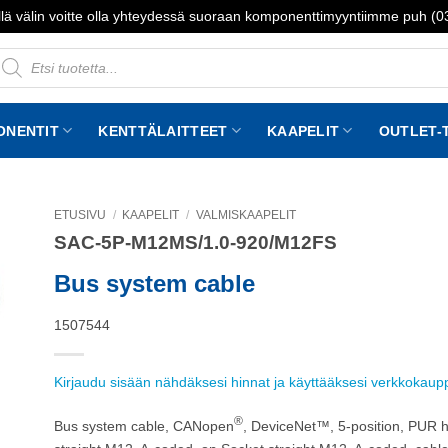
lä välin voitte olla yhteydessä suoraan komponenttimyyntiimme puh (
roducts
earch
ONENTIT
KENTTÄLAITTEET
KAAPELIT
OUTLET-
ETUSIVU
/
KAAPELIT
/
VALMISKAAPELIT
SAC-5P-M12MS/1.0-920/M12FS
to
st
Bus system cable
1507544
Kirjaudu sisään nähdäksesi hinnat ja käyttääksesi verkkokau
®
Bus system cable, CANopen
, DeviceNet™, 5-position, PUR h