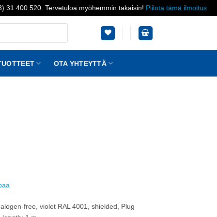
03) 31 400 520. Tervetuloa myöhemmin takaisin!
Piilota tämä ilmoitus
TUOTTEET
OTA YHTEYTTÄ
ppaa
alogen-free, violet RAL 4001, shielded, Plug