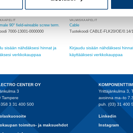
KAAPELIT
VALMISKAAPELIT
male 90° field-wireable screw term.
Cable
oodi 7000-13001-0000000
Tuotekoodi CABLE-FLK20/OE/0.14/
du sisään nähdäksesi hinnat ja
Kirjaudu sisään nähdäksesi hinnat
ääksesi verkkokauppaa
käyttääksesi verkkokauppaa
LECTRO CENTER OY
KOMPONENTTI
jänkulma 3
Yrittäjänkulma 3,
 Tampere
avoinna ma–to 7.
+358 3 31 400 500
puh. (03) 31 400 
olaskuosoite
Linkedin
okaupan toimitus- ja maksuehdot
Instagram