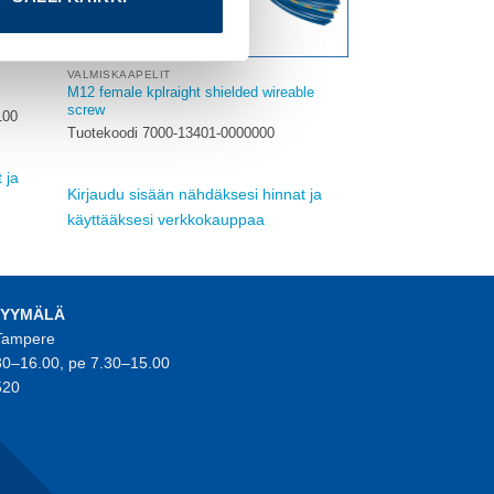
VALMISKAAPELIT
M12 female kplraight shielded wireable
screw
100
Tuotekoodi 7000-13401-0000000
 ja
Kirjaudu sisään nähdäksesi hinnat ja
käyttääksesi verkkokauppaa
MYYMÄLÄ
 Tampere
30–16.00, pe 7.30–15.00
520