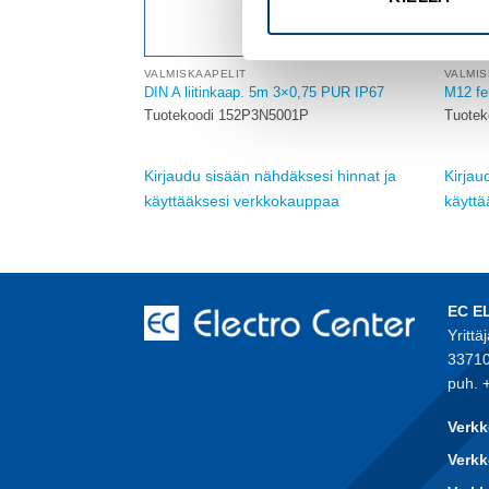
VALMISKAAPELIT
VALMIS
 SUORA PISTOKE
DIN A liitinkaap. 5m 3×0,75 PUR IP67
M12 fe
Tuotekoodi 152P3N5001P
Tuotek
UR4S10M
Kirjaudu sisään nähdäksesi hinnat ja
Kirjau
sesi hinnat ja
käyttääksesi verkkokauppaa
käytt
auppaa
EC E
Yrittä
33710
puh. 
Verkk
Verkk