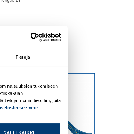
 length: 1 m
Tietoja
 ominaisuuksien tukemiseen
dd to
Add to
tiikka-alan
ishlist
wishlist
ietoja muihin tietoihin, joita
jaselosteeseemme
.
SALLI KAIKKI