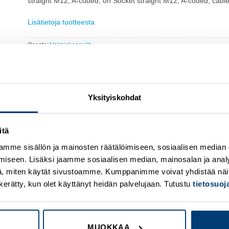
straight M12, A-coded, on Socket straight M12, A-coded, cable
Lisätietoja tuotteesta
Osasto:
Valmiskaapelit
Yksityiskohdat
itä
mme sisällön ja mainosten räätälöimiseen, sosiaalisen median
Add to
A
iseen. Lisäksi jaamme sosiaalisen median, mainosalan ja analy
wishlist
w
, miten käytät sivustoamme. Kumppanimme voivat yhdistää näitä t
on kerätty, kun olet käyttänyt heidän palvelujaan. Tutustu
tietosuo
MUOKKAA