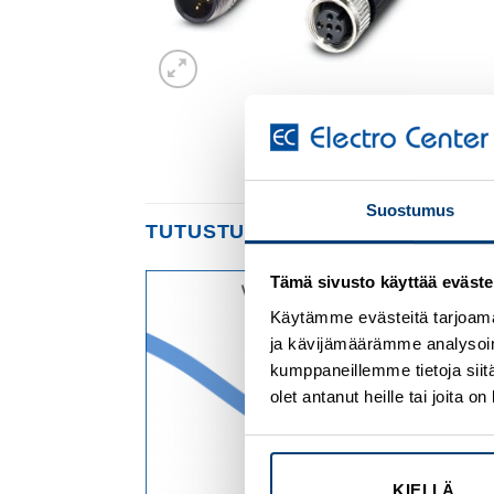
Suostumus
TUTUSTU MYÖS
Tämä sivusto käyttää eväste
Käytämme evästeitä tarjoama
Add to
Add to
ja kävijämäärämme analysoim
wishlist
wishlist
kumppaneillemme tietoja siitä
olet antanut heille tai joita 
KIELLÄ