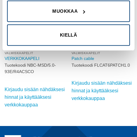
Add to
Add to
wishlist
wishlist
MUOKKAA
KIELLÄ
VALMISKAAPELIT
VALMISKAAPELIT
VERKKOKAAPELI
Patch cable
Tuotekoodi NBC-MSD/5.0-
Tuotekoodi FLCAT6PATCH1.0
93E/R4ACSCO
Kirjaudu sisään nähdäksesi
Kirjaudu sisään nähdäksesi
hinnat ja käyttääksesi
hinnat ja käyttääksesi
verkkokauppaa
verkkokauppaa