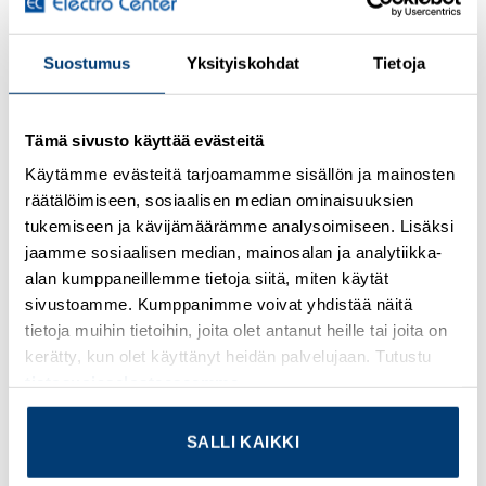
Kirjaudu sisään nähdäksesi hinnat ja käyttääksesi
Suostumus
Yksityiskohdat
Tietoja
verkkokauppaa
Sensor/actuator cable, 8-position, PUR halogen-free,
Tämä sivusto käyttää evästeitä
black-gray RAL 7021, shielded, free cable end, on Socket
angled M12, A-coded, cable length: 10 m
Käytämme evästeitä tarjoamamme sisällön ja mainosten
räätälöimiseen, sosiaalisen median ominaisuuksien
Lisätietoja tuotteesta
tukemiseen ja kävijämäärämme analysoimiseen. Lisäksi
jaamme sosiaalisen median, mainosalan ja analytiikka-
Osasto:
Valmiskaapelit
alan kumppaneillemme tietoja siitä, miten käytät
sivustoamme. Kumppanimme voivat yhdistää näitä
tietoja muihin tietoihin, joita olet antanut heille tai joita on
kerätty, kun olet käyttänyt heidän palvelujaan. Tutustu
tietosuojaselosteeseemme
.
TUTUSTU MYÖS
SALLI KAIKKI