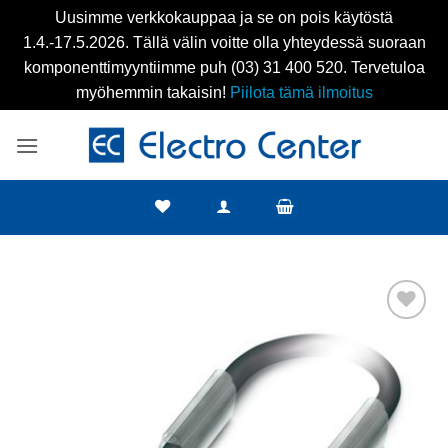
Uusimme verkkokauppaa ja se on pois käytöstä
1.4.-17.5.2026. Tällä välin voitte olla yhteydessä suoraan
komponenttimyyntiimme puh (03) 31 400 520. Tervetuloa
myöhemmin takaisin!
Piilota tämä ilmoitus
Skip
to
content
Add to
wishlist