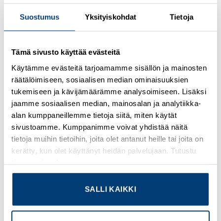
Kirjaudu sisään nähdäksesi hinnat ja käyttääksesi
Suostumus
Yksityiskohdat
Tietoja
verkkokauppaa
®
Tämä sivusto käyttää evästeitä
Terminating resistor CANopen
/DeviceNet™ M12
Käytämme evästeitä tarjoamamme sisällön ja mainosten
Lisätietoja tuotteesta
räätälöimiseen, sosiaalisen median ominaisuuksien
tukemiseen ja kävijämäärämme analysoimiseen. Lisäksi
Osasto:
Valmiskaapelit
jaamme sosiaalisen median, mainosalan ja analytiikka-
alan kumppaneillemme tietoja siitä, miten käytät
sivustoamme. Kumppanimme voivat yhdistää näitä
tietoja muihin tietoihin, joita olet antanut heille tai joita on
kerätty, kun olet käyttänyt heidän palvelujaan. Tutustu
TUTUSTU MYÖS
tietosuojaselosteeseemme
.
SALLI KAIKKI
Add to
Add to
wishlist
wishlist