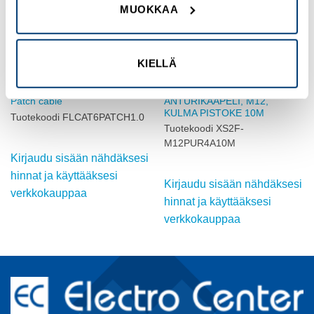
MUOKKAA
KIELLÄ
VALMISKAAPELIT
VALMISKAAPELIT
ANTURIKAAPELI, M12,
Patch cable
KULMA PISTOKE 10M
Tuotekoodi FLCAT6PATCH1.0
Tuotekoodi XS2F-
M12PUR4A10M
Kirjaudu sisään nähdäksesi
hinnat ja käyttääksesi
Kirjaudu sisään nähdäksesi
verkkokauppaa
hinnat ja käyttääksesi
verkkokauppaa