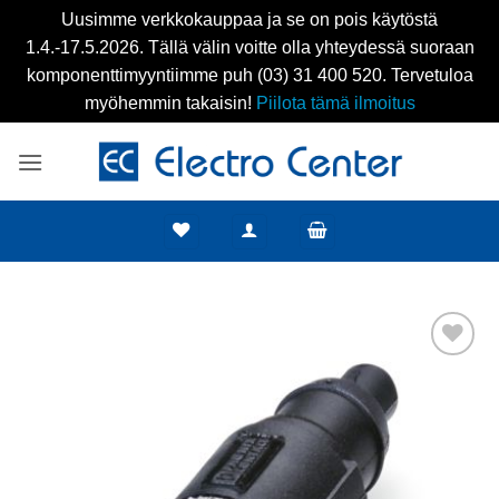
Uusimme verkkokauppaa ja se on pois käytöstä
1.4.-17.5.2026. Tällä välin voitte olla yhteydessä suoraan
komponenttimyyntiimme puh (03) 31 400 520. Tervetuloa
myöhemmin takaisin!
Piilota tämä ilmoitus
Skip
to
content
Add to
wishlist