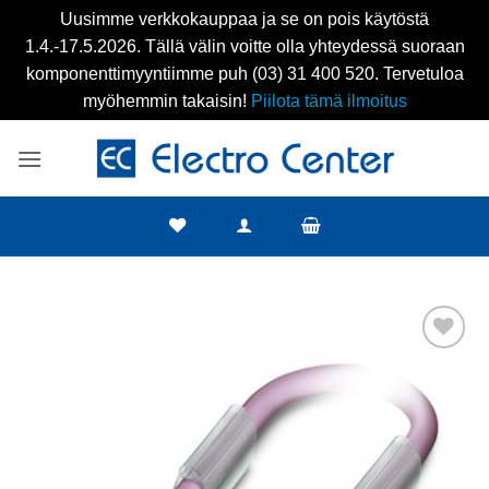
Uusimme verkkokauppaa ja se on pois käytöstä
1.4.-17.5.2026. Tällä välin voitte olla yhteydessä suoraan
komponenttimyyntiimme puh (03) 31 400 520. Tervetuloa
myöhemmin takaisin!
Piilota tämä ilmoitus
Skip
to
content
Add to
wishlist