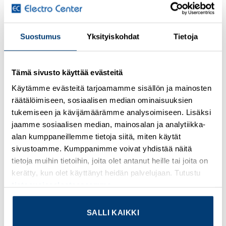
Kirjaudu sisään nähdäksesi hinnat ja käyttääksesi
verkkokauppaa
Suostumus
Yksityiskohdat
Tietoja
®
Bus system cable, CANopen
, DeviceNet™, 5-position,
PUR halogen-free, violet RAL 4001, shielded, Plug straight
Tämä sivusto käyttää evästeitä
M12, A-coded, on Socket straight M12, A-coded, cable
Käytämme evästeitä tarjoamamme sisällön ja mainosten
length: 5 m
räätälöimiseen, sosiaalisen median ominaisuuksien
tukemiseen ja kävijämäärämme analysoimiseen. Lisäksi
Lisätietoja tuotteesta
jaamme sosiaalisen median, mainosalan ja analytiikka-
alan kumppaneillemme tietoja siitä, miten käytät
Osasto:
Valmiskaapelit
sivustoamme. Kumppanimme voivat yhdistää näitä
tietoja muihin tietoihin, joita olet antanut heille tai joita on
kerätty, kun olet käyttänyt heidän palvelujaan. Tutustu
tietosuojaselosteeseemme
.
TUTUSTU MYÖS
SALLI KAIKKI