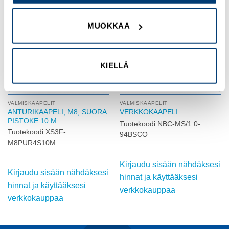
Add to
Add to
MUOKKAA
wishlist
wishlist
KIELLÄ
VALMISKAAPELIT
VALMISKAAPELIT
ANTURIKAAPELI, M8, SUORA
VERKKOKAAPELI
PISTOKE 10 M
Tuotekoodi NBC-MS/1.0-
Tuotekoodi XS3F-
94BSCO
M8PUR4S10M
Kirjaudu sisään nähdäksesi
Kirjaudu sisään nähdäksesi
hinnat ja käyttääksesi
hinnat ja käyttääksesi
verkkokauppaa
verkkokauppaa