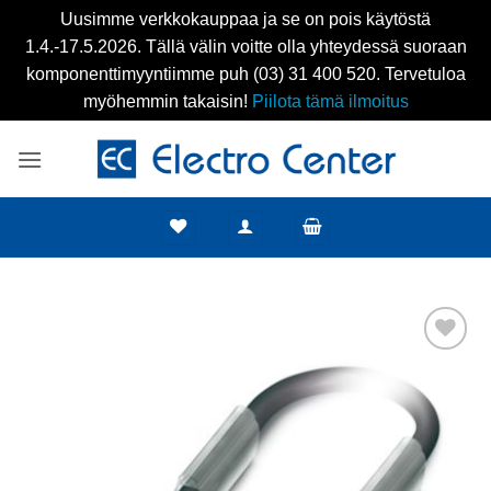
Uusimme verkkokauppaa ja se on pois käytöstä
1.4.-17.5.2026. Tällä välin voitte olla yhteydessä suoraan
komponenttimyyntiimme puh (03) 31 400 520. Tervetuloa
myöhemmin takaisin!
Piilota tämä ilmoitus
Skip
to
content
Add to
wishlist