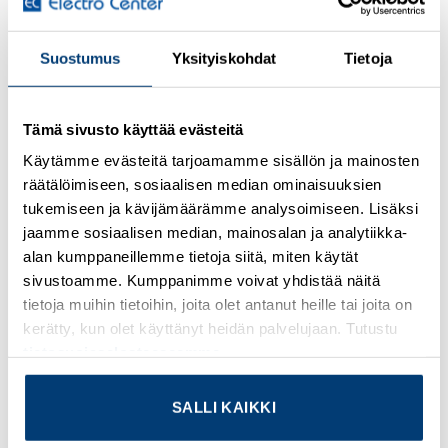
Kirjaudu sisään nähdäksesi hinnat ja käyttääksesi
Suostumus
Yksityiskohdat
Tietoja
verkkokauppaa
Sensor/actuator cable, 5-position, PUR halogen-free,
Tämä sivusto käyttää evästeitä
black-gray RAL 7021, shielded, Plug straight M12, A-
coded, on Socket angled M12, A-coded, cable length: 3 m
Käytämme evästeitä tarjoamamme sisällön ja mainosten
räätälöimiseen, sosiaalisen median ominaisuuksien
Lisätietoja tuotteesta
tukemiseen ja kävijämäärämme analysoimiseen. Lisäksi
jaamme sosiaalisen median, mainosalan ja analytiikka-
Osasto:
Valmiskaapelit
alan kumppaneillemme tietoja siitä, miten käytät
sivustoamme. Kumppanimme voivat yhdistää näitä
tietoja muihin tietoihin, joita olet antanut heille tai joita on
kerätty, kun olet käyttänyt heidän palvelujaan. Tutustu
tietosuojaselosteeseemme
.
TUTUSTU MYÖS
SALLI KAIKKI