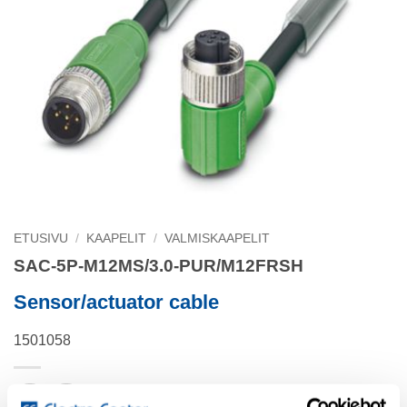
ETUSIVU
/
KAAPELIT
/
VALMISKAAPELIT
SAC-5P-M12MS/3.0-PUR/M12FRSH
Sensor/actuator cable
1501058