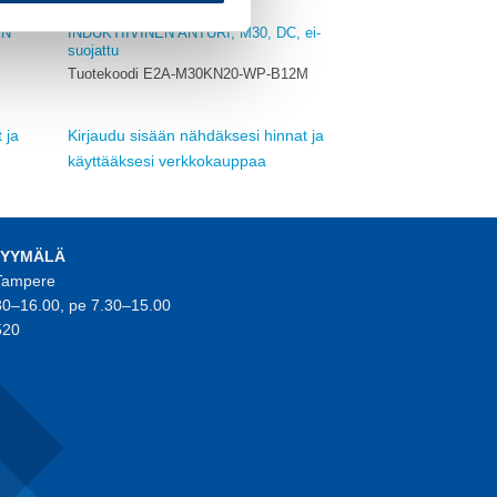
OMRON
EN
INDUKTIIVINEN ANTURI, M30, DC, ei-
suojattu
Tuotekoodi E2A-M30KN20-WP-B12M
 ja
Kirjaudu sisään nähdäksesi hinnat ja
käyttääksesi verkkokauppaa
MYYMÄLÄ
 Tampere
30–16.00, pe 7.30–15.00
520