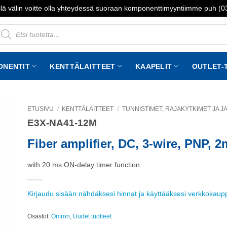
lä välin voitte olla yhteydessä suoraan komponenttimyyntiimme puh (
roducts
earch
ONENTIT
KENTTÄLAITTEET
KAAPELIT
OUTLET-
ETUSIVU
/
KENTTÄLAITTEET
/
TUNNISTIMET, RAJAKYTKIMET JA 
E3X-NA41-12M
to
st
Fiber amplifier, DC, 3-wire, PNP, 2
with 20 ms ON-delay timer function
Kirjaudu sisään nähdäksesi hinnat ja käyttääksesi verkkokau
Osastot:
Omron
,
Uudet tuotteet