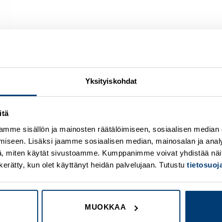
Yksityiskohdat
itä
Add to
A
wishlist
w
mme sisällön ja mainosten räätälöimiseen, sosiaalisen median
iseen. Lisäksi jaamme sosiaalisen median, mainosalan ja analy
, miten käytät sivustoamme. Kumppanimme voivat yhdistää näitä t
on kerätty, kun olet käyttänyt heidän palvelujaan. Tutustu
tietosuo
MUOKKAA