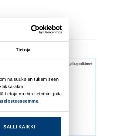
Tietoja
dd to
Add to
ishlist
wishlist
 ominaisuuksien tukemiseen
tiikka-alan
ietoja muihin tietoihin, joita
jaselosteeseemme
.
SALLI KAIKKI