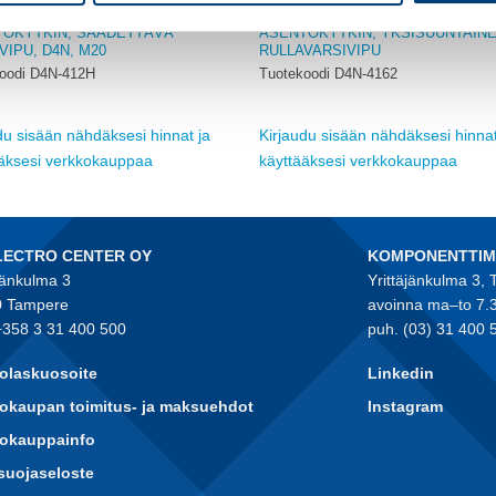
OMRON
TOKYTKIN, SÄÄDETTÄVÄ
ASENTOKYTKIN, YKSISUUNTAIN
VIPU, D4N, M20
RULLAVARSIVIPU
oodi D4N-412H
Tuotekoodi D4N-4162
du sisään nähdäksesi hinnat ja
Kirjaudu sisään nähdäksesi hinnat
ääksesi verkkokauppaa
käyttääksesi verkkokauppaa
LECTRO CENTER OY
KOMPONENTTI
jänkulma 3
Yrittäjänkulma 3,
 Tampere
avoinna ma–to 7.
+358 3 31 400 500
puh. (03) 31 400 
olaskuosoite
Linkedin
okaupan toimitus- ja maksuehdot
Instagram
kokauppainfo
suojaseloste