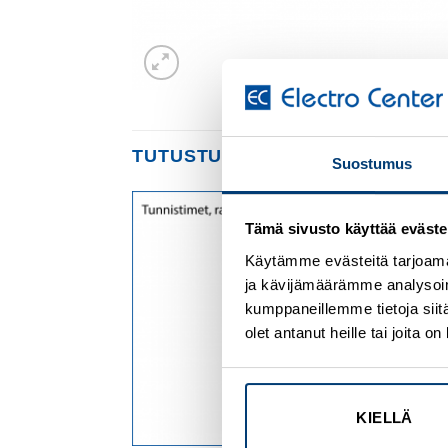
TUTUSTU MYÖS
Suostumus
Tämä sivusto käyttää eväste
Add to
Add to
wishlist
wishlist
Käytämme evästeitä tarjoama
ja kävijämäärämme analysoim
kumppaneillemme tietoja siitä
olet antanut heille tai joita 
KIELLÄ