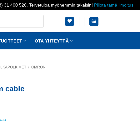
03) 31 400 520. Tervetuloa myöhemmin takaisin!
Piilota tämä ilmoitus
TUOTTEET
OTA YHTEYTTÄ
JALKAPOLKIMET
/
OMRON
m cable
ppaa