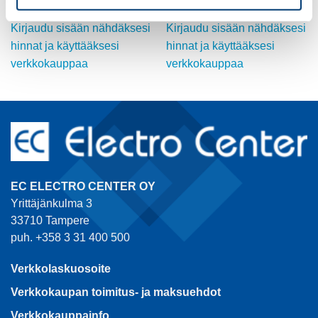
Kirjaudu sisään nähdäksesi
Kirjaudu sisään nähdäksesi
hinnat ja käyttääksesi
hinnat ja käyttääksesi
verkkokauppaa
verkkokauppaa
EC ELECTRO CENTER OY
Yrittäjänkulma 3
33710 Tampere
puh. +358 3 31 400 500
Verkkolaskuosoite
Verkkokaupan toimitus- ja maksuehdot
Verkkokauppainfo