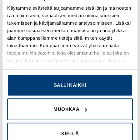
product is manufactured according to international IEC and
Käytämme evästeitä tarjoamamme sisällön ja mainosten
UL standards, for the markets where it is required.
räätälöimiseen, sosiaalisen median ominaisuuksien
tukemiseen ja kävijämäärämme analysoimiseen. Lisäksi
jaamme sosiaalisen median, mainosalan ja analytiikka-
alan kumppaneillemme tietoja siitä, miten käytät
TUTUSTU MYÖS
sivustoamme. Kumppanimme voivat yhdistää näitä
tietoja muihin tietoihin, joita olet antanut heille tai joita on
kerätty, kun olet käyttänyt heidän palvelujaan. Tutustu
Add to
Add to
tietosuojaselosteeseemme
.
wishlist
wishlist
SALLI KAIKKI
MUOKKAA
ABB
ABB
JOHDONSUOJAKATKAISIJA 1-
10 mm2, 6 mod., L1-L2-L3-L1-
NAP. B 50 A
L2…
KIELLÄ
Tuotekoodi S201-B50
Tuotekoodi PS3/6