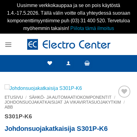
Uusimme verkkokauppaa ja se on pois käytöstä
1.4.-17.5.2026. Tällä välin voitte olla yhteydessä suoraan
komponenttimyyntiimme puh (03) 31 400 520. Tervetuloa
myöhemmin takaisin!
Piilota tämä ilmoitus
Skip
to
content
ETUSIVU
/
SÄHKÖ- JA AUTOMAATIOKOMPONENTIT
/
JOHDONSUOJAKATKAISIJAT JA VIKAVIRTASUOJAKYTKIM
/
Add to
ABB
wishlist
S301P-K6
Johdonsuojakatkaisija S301P-K6