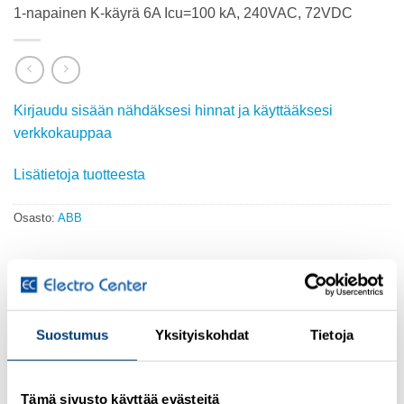
1-napainen K-käyrä 6A Icu=100 kA, 240VAC, 72VDC
Kirjaudu sisään nähdäksesi hinnat ja käyttääksesi
verkkokauppaa
Lisätietoja tuotteesta
Osasto:
ABB
KUVAUS
Suostumus
Yksityiskohdat
Tietoja
The MCBs S300P series assures protection in industrial
installations against overload and short circuits. This
Tämä sivusto käyttää evästeitä