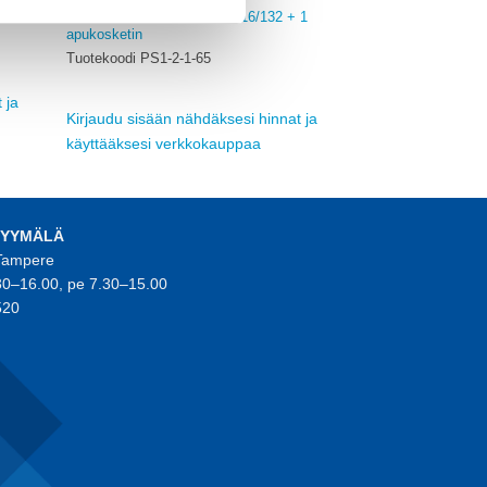
ABB
VIRTAKISKO 65A, 2X MS116/132 + 1
 B 6 A
apukosketin
Tuotekoodi PS1-2-1-65
 ja
Kirjaudu sisään nähdäksesi hinnat ja
käyttääksesi verkkokauppaa
MYYMÄLÄ
 Tampere
30–16.00, pe 7.30–15.00
520