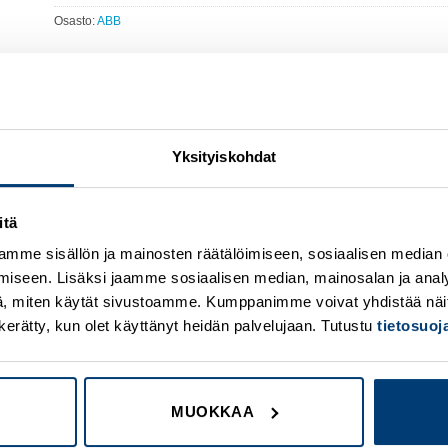
Osasto:
ABB
Yksityiskohdat
itä
Add to
A
wishlist
w
mme sisällön ja mainosten räätälöimiseen, sosiaalisen median
iseen. Lisäksi jaamme sosiaalisen median, mainosalan ja analy
, miten käytät sivustoamme. Kumppanimme voivat yhdistää näitä t
on kerätty, kun olet käyttänyt heidän palvelujaan. Tutustu
tietosuo
MUOKKAA