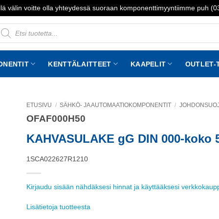
lä välin voitte olla yhteydessä suoraan komponenttimyyntiimme puh (
roducts
earch
ONENTIT
KENTTÄLAITTEET
KAAPELIT
OUTLET-
ETUSIVU
/
SÄHKÖ- JA AUTOMAATIOKOMPONENTIT
/
JOHDONSUOJA
OFAF000H50
to
st
KAHVASULAKE gG DIN 000-koko 
1SCA022627R1210
Kirjaudu sisään nähdäksesi hinnat ja käyttääksesi verkkokau
Lisätietoja tuotteesta