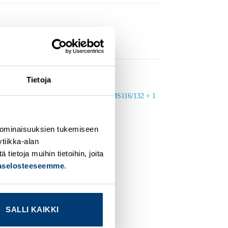
Tietoja
dd to
Add to
ishlist
wishlist
 ominaisuuksien tukemiseen
tiikka-alan
ietoja muihin tietoihin, joita
jaselosteeseemme
.
SALLI KAIKKI