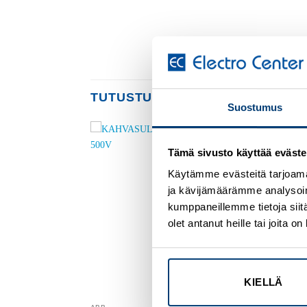
TUTUSTU MYÖS
Suostumus
Tämä sivusto käyttää eväste
Add to
Add to
wishlist
wishlist
Käytämme evästeitä tarjoama
ja kävijämäärämme analysoim
kumppaneillemme tietoja siitä
olet antanut heille tai joita 
KIELLÄ