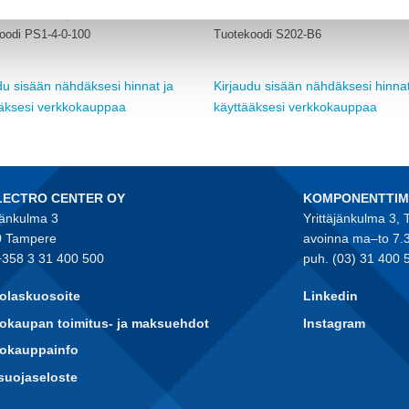
ABB
KISKO 100A, 4X MS116/132
JOHDONSUOJAKATKAISIJA 2-NAP.
oodi PS1-4-0-100
Tuotekoodi S202-B6
du sisään nähdäksesi hinnat ja
Kirjaudu sisään nähdäksesi hinnat
ääksesi verkkokauppaa
käyttääksesi verkkokauppaa
LECTRO CENTER OY
KOMPONENTTI
jänkulma 3
Yrittäjänkulma 3,
 Tampere
avoinna ma–to 7.
+358 3 31 400 500
puh. (03) 31 400 
olaskuosoite
Linkedin
okaupan toimitus- ja maksuehdot
Instagram
kokauppainfo
suojaseloste