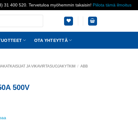
03) 31 400 520. Tervetuloa myöhemmin takaisin!
Piilota tämä ilmoitus
TUOTTEET
OTA YHTEYTTÄ
KATKAISIJAT JA VIKAVIRTASUOJAKYTKIM
/
ABB
50A 500V
ppaa