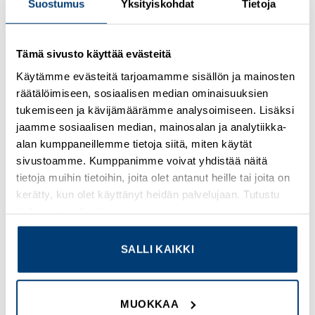
Suostumus
Yksityiskohdat
Tietoja
Tämä sivusto käyttää evästeitä
Kirjaudu sisään nähdäksesi hinnat ja käyttääksesi
Käytämme evästeitä tarjoamamme sisällön ja mainosten
verkkokauppaa
räätälöimiseen, sosiaalisen median ominaisuuksien
tukemiseen ja kävijämäärämme analysoimiseen. Lisäksi
Osasto:
ABB
jaamme sosiaalisen median, mainosalan ja analytiikka-
alan kumppaneillemme tietoja siitä, miten käytät
sivustoamme. Kumppanimme voivat yhdistää näitä
tietoja muihin tietoihin, joita olet antanut heille tai joita on
kerätty, kun olet käyttänyt heidän palvelujaan. Tutustu
TUTUSTU MYÖS
tietosuojaselosteeseemme
.
SALLI KAIKKI
Add to
Add to
wishlist
wishlist
MUOKKAA