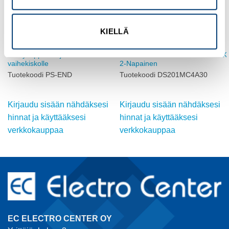
KIELLÄ
ABB
ABB
Päätykappale 2 ja 3-
VIKAVIRTAJOHDONSUOJAKATKA
vaihekiskolle
2-Napainen
Tuotekoodi PS-END
Tuotekoodi DS201MC4A30
Kirjaudu sisään nähdäksesi
Kirjaudu sisään nähdäksesi
hinnat ja käyttääksesi
hinnat ja käyttääksesi
verkkokauppaa
verkkokauppaa
EC ELECTRO CENTER OY