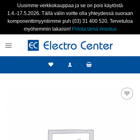
Uusimme verkkokauppaa ja se on pois käytöstä
1.4.-17.5.2026. Tällä välin voitte olla yhteydessä suoraan
komponenttimyyntiimme puh (03) 31 400 520. Tervetuloa
myöhemmin takaisin!
Piilota tämä ilmoitus
Skip
to
content
Add to
wishlist