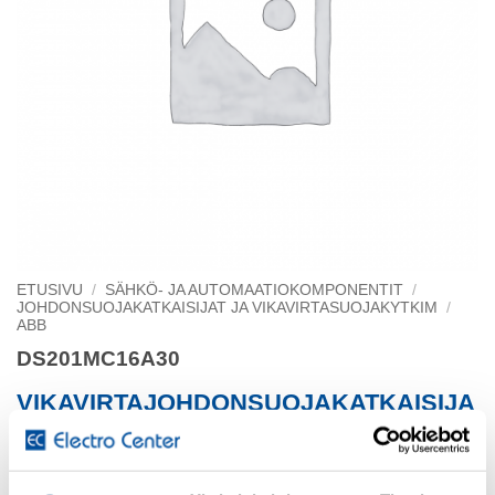
ETUSIVU
/
SÄHKÖ- JA AUTOMAATIOKOMPONENTIT
/
JOHDONSUOJAKATKAISIJAT JA VIKAVIRTASUOJAKYTKIM
/
ABB
DS201MC16A30
VIKAVIRTAJOHDONSUOJAKATKAISIJA
2-Napainen
Laukaisukäyrä C, 16 A / 30 mA