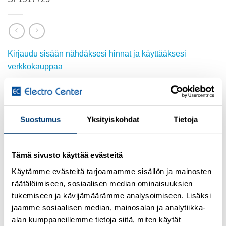
Kirjaudu sisään nähdäksesi hinnat ja käyttääksesi
verkkokauppaa
Osasto:
Kiskostoliittimet
Suostumus
Yksityiskohdat
Tietoja
TUTUSTU MYÖS
Tämä sivusto käyttää evästeitä
Käytämme evästeitä tarjoamamme sisällön ja mainosten
räätälöimiseen, sosiaalisen median ominaisuuksien
tukemiseen ja kävijämäärämme analysoimiseen. Lisäksi
Add to
Add to
wishlist
wishlist
jaamme sosiaalisen median, mainosalan ja analytiikka-
alan kumppaneillemme tietoja siitä, miten käytät