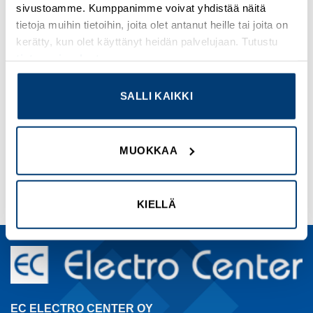
sivustoamme. Kumppanimme voivat yhdistää näitä
tietoja muihin tietoihin, joita olet antanut heille tai joita on
kerätty, kun olet käyttänyt heidän palvelujaan. Tutustu
tietosuojaselosteeseemme
.
KISKOSTOLIITTIMET
KISKOSTOLIITTIMET
Kiskokannattimet, 2 x 10 mm
End cover for busbar support
SALLI KAIKKI
kiskoille
01 495 and 01 500
Tuotekoodi PMR1427
Tuotekoodi WO01573
MUOKKAA
Kirjaudu sisään nähdäksesi
Kirjaudu sisään nähdäksesi
hinnat ja käyttääksesi
hinnat ja käyttääksesi
verkkokauppaa
verkkokauppaa
KIELLÄ
EC ELECTRO CENTER OY