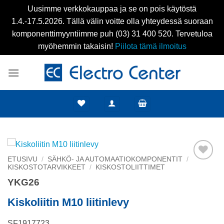
Uusimme verkkokauppaa ja se on pois käytöstä
1.4.-17.5.2026. Tällä välin voitte olla yhteydessä suoraan
komponenttimyyntiimme puh (03) 31 400 520. Tervetuloa
myöhemmin takaisin!
Piilota tämä ilmoitus
Skip
to
content
ETUSIVU
/
SÄHKÖ- JA AUTOMAATIOKOMPONENTIT
/
KISKOSTOTARVIKKEET
/
KISKOSTOLIITTIMET
Add to
wishlist
YKG26
Kiskoliitin M10 liitinlevy
SF1917723