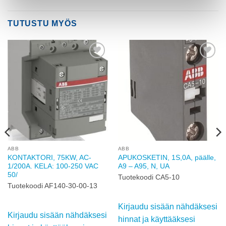
TUTUSTU MYÖS
Add to
Add to
wishlist
wishlist
ABB
ABB
KONTAKTORI, 75KW, AC-
APUKOSKETIN, 1S,0A, päälle,
1/200A. KELA: 100-250 VAC
A9 – A95, N, UA
50/
Tuotekoodi CA5-10
Tuotekoodi AF140-30-00-13
Kirjaudu sisään nähdäksesi
Kirjaudu sisään nähdäksesi
hinnat ja käyttääksesi