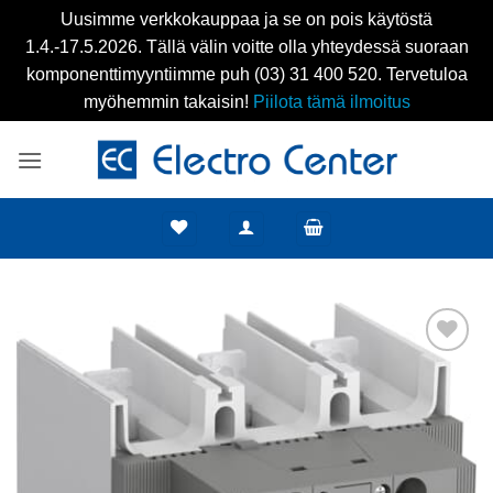
Uusimme verkkokauppaa ja se on pois käytöstä
1.4.-17.5.2026. Tällä välin voitte olla yhteydessä suoraan
komponenttimyyntiimme puh (03) 31 400 520. Tervetuloa
myöhemmin takaisin!
Piilota tämä ilmoitus
Skip
to
content
Add to
wishlist