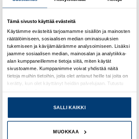
Tämä sivusto käyttää evästeitä
Kirjaudu sisään nähdäksesi hinnat ja käyttääksesi
Käytämme evästeitä tarjoamamme sisällön ja mainosten
verkkokauppaa
räätälöimiseen, sosiaalisen median ominaisuuksien
tukemiseen ja kävijämäärämme analysoimiseen. Lisäksi
Osastot:
Muut liitintarvikkeet
,
Uudet tuotteet
jaamme sosiaalisen median, mainosalan ja analytiikka-
alan kumppaneillemme tietoja siitä, miten käytät
sivustoamme. Kumppanimme voivat yhdistää näitä
tietoja muihin tietoihin, joita olet antanut heille tai joita on
kerätty, kun olet käyttänyt heidän palvelujaan. Tutustu
TUTUSTU MYÖS
tietosuojaselosteeseemme
.
SALLI KAIKKI
Add to
Add to
wishlist
wishlist
MUOKKAA