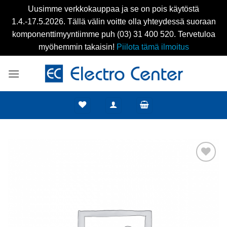
Uusimme verkkokauppaa ja se on pois käytöstä
1.4.-17.5.2026. Tällä välin voitte olla yhteydessä suoraan
komponenttimyyntiimme puh (03) 31 400 520. Tervetuloa
myöhemmin takaisin!
Piilota tämä ilmoitus
Skip
to
content
Add to
wishlist