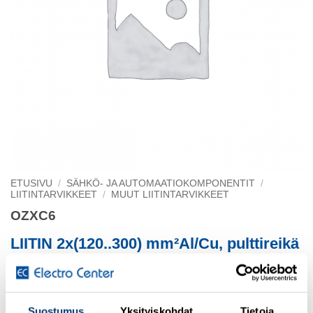
ETUSIVU
/
SÄHKÖ- JA AUTOMAATIOKOMPONENTIT
/
LIITINTARVIKKEET
/
MUUT LIITINTARVIKKEET
OZXC6
LIITIN 2x(120..300) mm²Al/Cu, pulttireikä
13 ø
1SCA022168R8600
Suostumus
Yksityiskohdat
Tietoja