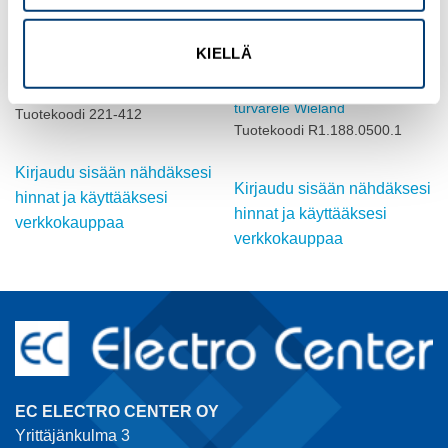
KIELLÄ
MUUT LIITINTARVIKKEET
MUUT LIITINTARVIKKEET
SNO4003K-A 24AC/DC
VIPURASIALIITIN 2-NAP
turvarele Wieland
Tuotekoodi 221-412
Tuotekoodi R1.188.0500.1
Kirjaudu sisään nähdäksesi
Kirjaudu sisään nähdäksesi
hinnat ja käyttääksesi
hinnat ja käyttääksesi
verkkokauppaa
verkkokauppaa
EC ELECTRO CENTER OY
Yrittäjänkulma 3