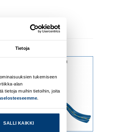
Tietoja
dd to
Add to
ishlist
wishlist
 ominaisuuksien tukemiseen
tiikka-alan
ietoja muihin tietoihin, joita
jaselosteeseemme
.
SALLI KAIKKI