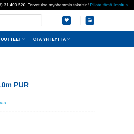
03) 31 400 520. Tervetuloa myöhemmin takaisin!
Piilota tämä ilmoitus
TUOTTEET
OTA YHTEYTTÄ
n 10m PUR
ppaa