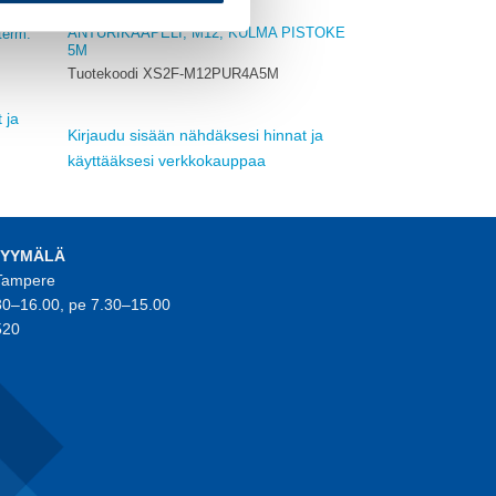
VALMISKAAPELIT
ANTURIKAAPELI, M12, KULMA PISTOKE
term.
5M
Tuotekoodi XS2F-M12PUR4A5M
 ja
Kirjaudu sisään nähdäksesi hinnat ja
käyttääksesi verkkokauppaa
MYYMÄLÄ
 Tampere
30–16.00, pe 7.30–15.00
520