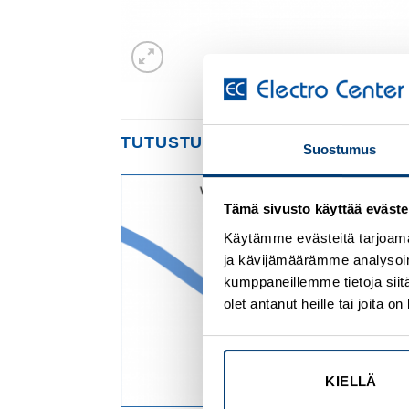
TUTUSTU MYÖS
Suostumus
Tämä sivusto käyttää eväste
Add to
Add to
wishlist
wishlist
Käytämme evästeitä tarjoama
ja kävijämäärämme analysoim
kumppaneillemme tietoja siitä
olet antanut heille tai joita 
KIELLÄ