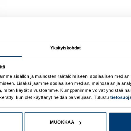
Yksityiskohdat
itä
Add to
A
wishlist
w
mme sisällön ja mainosten räätälöimiseen, sosiaalisen median
iseen. Lisäksi jaamme sosiaalisen median, mainosalan ja analy
, miten käytät sivustoamme. Kumppanimme voivat yhdistää näitä t
on kerätty, kun olet käyttänyt heidän palvelujaan. Tutustu
tietosuo
MUOKKAA