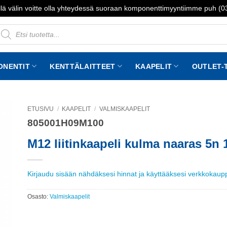
lä välin voitte olla yhteydessä suoraan komponenttimyyntiimme puh (
roducts
earch
ONENTIT
KENTTÄLAITTEET
KAAPELIT
OUTLET-
ETUSIVU
/
KAAPELIT
/
VALMISKAAPELIT
805001H09M100
to
st
M12 liitinkaapeli kulma naaras 5
Kirjaudu sisään nähdäksesi hinnat ja käyttääksesi verkkokau
Osasto:
Valmiskaapelit