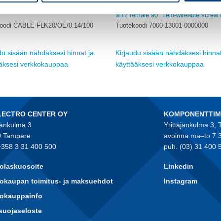
KAAPELIT
VALMISKAAPELIT
M12 female 90° field-wireable screw 
oodi CABLE-FLK20/OE/0.14/100
Tuotekoodi 7000-13001-0000000
du sisään nähdäksesi hinnat ja
Kirjaudu sisään nähdäksesi hinnat
ääksesi verkkokauppaa
käyttääksesi verkkokauppaa
LECTRO CENTER OY
KOMPONENTTI
jänkulma 3
Yrittäjänkulma 3,
 Tampere
avoinna ma–to 7.
+358 3 31 400 500
puh. (03) 31 400 
olaskuosoite
Linkedin
okaupan toimitus- ja maksuehdot
Instagram
kokauppainfo
suojaseloste