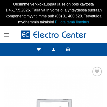
Uusimme verkkokauppaa ja se on pois käytöstä
1.4.-17.5.2026. Tällä välin voitte olla yhteydessä suoraan
komponenttimyyntiimme puh (03) 31 400 520. Tervetuloa
myöhemmin takaisin!
Piilota tämä ilmoitus
Skip
to
content
Add to
wishlist