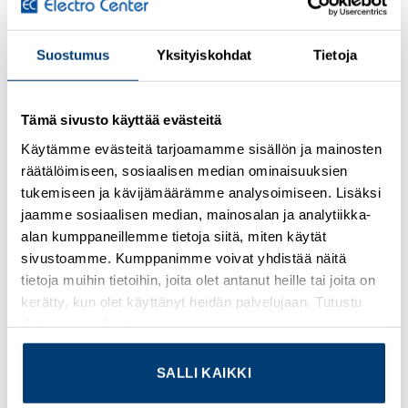
Kirjaudu sisään nähdäksesi hinnat ja käyttääksesi
Suostumus
Yksityiskohdat
Tietoja
verkkokauppaa
Network cable, Ethernet CAT5 (100 Mbps), 4-position,
Tämä sivusto käyttää evästeitä
PUR, water blue RAL 5021, shielded, Plug straight M12
Käytämme evästeitä tarjoamamme sisällön ja mainosten
SPEEDCON / IP67, coding: D, on Plug straight RJ45 /
räätälöimiseen, sosiaalisen median ominaisuuksien
IP20, cable length: 5 m
tukemiseen ja kävijämäärämme analysoimiseen. Lisäksi
jaamme sosiaalisen median, mainosalan ja analytiikka-
Osasto:
Valmiskaapelit
alan kumppaneillemme tietoja siitä, miten käytät
sivustoamme. Kumppanimme voivat yhdistää näitä
tietoja muihin tietoihin, joita olet antanut heille tai joita on
kerätty, kun olet käyttänyt heidän palvelujaan. Tutustu
tietosuojaselosteeseemme
.
TUTUSTU MYÖS
SALLI KAIKKI