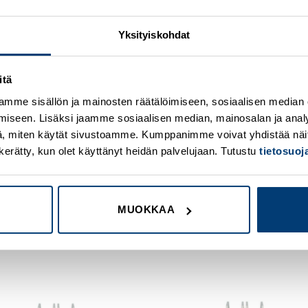
Yksityiskohdat
itä
mme sisällön ja mainosten räätälöimiseen, sosiaalisen median
iseen. Lisäksi jaamme sosiaalisen median, mainosalan ja analy
, miten käytät sivustoamme. Kumppanimme voivat yhdistää näitä t
on kerätty, kun olet käyttänyt heidän palvelujaan. Tutustu
tietosuo
MUOKKAA