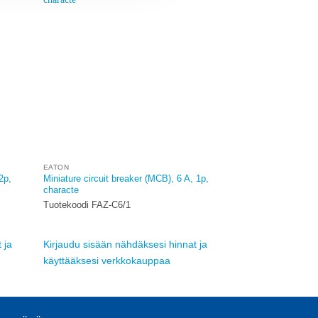
dd to
Add to
ishlist
wishlist
EATON
2p,
Miniature circuit breaker (MCB), 6 A, 1p,
characte
Tuotekoodi FAZ-C6/1
 ja
Kirjaudu sisään nähdäksesi hinnat ja
käyttääksesi verkkokauppaa