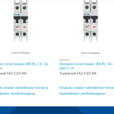
Add to
A
wishlist
w
EATON
re circuit breaker (MCB), 2 A, 2p,
Miniature circuit breaker (MCB), 3A, 
te
type C ch
oodi FAZ-C2/2-NA
Tuotekoodi FAZ-C3/2-NA
du sisään nähdäksesi hinnat ja
Kirjaudu sisään nähdäksesi hinnat
ääksesi verkkokauppaa
käyttääksesi verkkokauppaa