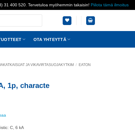
03) 31 400 520. Tervetuloa myöhemmin takaisin!
Piilota tämä ilmoitus
TUOTTEET
OTA YHTEYTTÄ
KATKAISIJAT JA VIKAVIRTASUOJAKYTKIM
/
EATON
A, 1p, characte
ppaa
stic: C, 6 kA