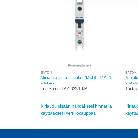
Add to
Add to
wishlist
wishlist
EATON
EATON
 (MCB), 20 A, 1p,
Miniature circuit breaker (MCB), 32 A, 1p,
Miniatu
charact
charac
Tuotekoodi FAZ-D32/1-NA
Tuotek
sesi hinnat ja
Kirjaudu sisään nähdäksesi hinnat ja
Kirjau
auppaa
käyttääksesi verkkokauppaa
käytt