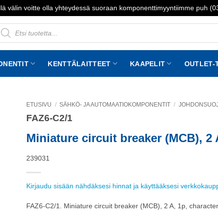
lä välin voitte olla yhteydessä suoraan komponenttimyyntiimme puh (
roducts
earch
ONENTIT
KENTTÄLAITTEET
KAAPELIT
OUTLET-
ETUSIVU
/
SÄHKÖ- JA AUTOMAATIOKOMPONENTIT
/
JOHDONSUOJA
FAZ6-C2/1
to
st
Miniature circuit breaker (MCB), 2 
239031
Kirjaudu sisään nähdäksesi hinnat ja käyttääksesi verkkokau
FAZ6-C2/1. Miniature circuit breaker (MCB), 2 A, 1p, characteri