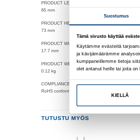
PRODUCT LENGTH/DEPTH
85 mm
Suostumus
PRODUCT HEIGHT
73 mm
Tämä sivusto käyttää eväste
PRODUCT WIDTH
Käytämme evästeitä tarjoama
17.7 mm
ja kävijämäärämme analysoim
kumppaneillemme tietoja siitä
PRODUCT WEIGHT
olet antanut heille tai joita 
0.12 kg
COMPLIANCES
RoHS conform
KIELLÄ
TUTUSTU MYÖS