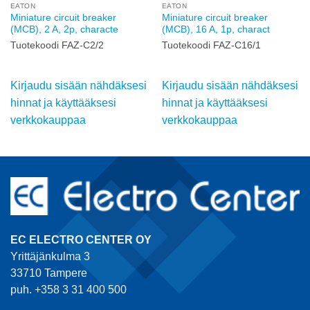
EATON
EATON
Miniature circuit breaker
Miniature circuit breaker
(MCB), 2 A, 2p, characte
(MCB), 16 A, 1p, charact
Tuotekoodi FAZ-C2/2
Tuotekoodi FAZ-C16/1
Kirjaudu sisään nähdäksesi
Kirjaudu sisään nähdäksesi
hinnat ja käyttääksesi
hinnat ja käyttääksesi
verkkokauppaa
verkkokauppaa
EC ELECTRO CENTER OY
Yrittäjänkulma 3
33710 Tampere
puh. +358 3 31 400 500