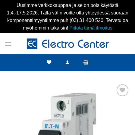
Uusimme verkkokauppaa ja se on pois käytöstä
1.4.-17.5.2026. Tällä välin voitte olla yhteydessä suoraan
komponenttimyyntiimme puh (03) 31 400 520. Tervetuloa
myöhemmin takaisin!
Piilota tämä ilmoitus
Skip
to
content
Add to
wishlist