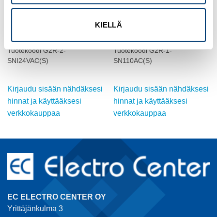
OMRON
OMRON
KIELLÄ
TEHORELE, 24 VAC, 5A,
TEHORELE, 110 VAC, 10A,
DPDT
SPDT
Tuotekoodi G2R-2-
Tuotekoodi G2R-1-
SNI24VAC(S)
SN110AC(S)
Kirjaudu sisään nähdäksesi
Kirjaudu sisään nähdäksesi
hinnat ja käyttääksesi
hinnat ja käyttääksesi
verkkokauppaa
verkkokauppaa
EC ELECTRO CENTER OY
Yrittäjänkulma 3