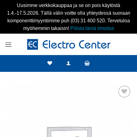
Uusimme verkkokauppaa ja se on pois käytöstä
1.4.-17.5.2026. Tällä välin voitte olla yhteydessä suoraan
komponenttimyyntiimme puh (03) 31 400 520. Tervetuloa
myöhemmin takaisin!
Piilota tämä ilmoitus
Skip
to
content
Add to
wishlist