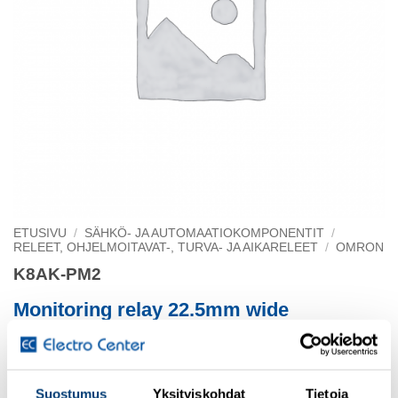
ETUSIVU
/
SÄHKÖ- JA AUTOMAATIOKOMPONENTIT
/
RELEET, OHJELMOITAVAT-, TURVA- JA AIKARELEET
/
OMRON
K8AK-PM2
Monitoring relay 22.5mm wide
sim. monitoring of over-/under-voltage
Suostumus
Yksityiskohdat
Tietoja