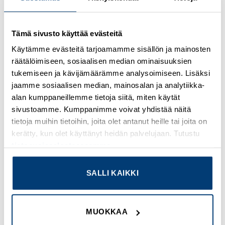
Kirjaudu sisään nähdäksesi hinnat ja käyttääksesi
Tämä sivusto käyttää evästeitä
verkkokauppaa
Käytämme evästeitä tarjoamamme sisällön ja mainosten
räätälöimiseen, sosiaalisen median ominaisuuksien
Osastot:
Omron
,
Uudet tuotteet
tukemiseen ja kävijämäärämme analysoimiseen. Lisäksi
jaamme sosiaalisen median, mainosalan ja analytiikka-
alan kumppaneillemme tietoja siitä, miten käytät
sivustoamme. Kumppanimme voivat yhdistää näitä
tietoja muihin tietoihin, joita olet antanut heille tai joita on
TUTUSTU MYÖS
kerätty, kun olet käyttänyt heidän palvelujaan. Tutustu
tietosuojaselosteeseemme
.
Add to
Add to
SALLI KAIKKI
wishlist
wishlist
MUOKKAA