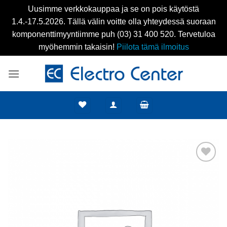
Uusimme verkkokauppaa ja se on pois käytöstä
1.4.-17.5.2026. Tällä välin voitte olla yhteydessä suoraan
komponenttimyyntiimme puh (03) 31 400 520. Tervetuloa
myöhemmin takaisin!
Piilota tämä ilmoitus
Skip
to
content
Add to
wishlist