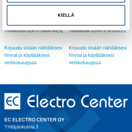
OMRON
OMRON
KIELLÄ
TEHORELE, 48 VAC, 5A,
VARARELE (6 mm lev.), 6A,
DPDT
SPDT
Tuotekoodi G2R-2-SNIAC48(S)
Tuotekoodi G2RV-1-SI-GDC21
Kirjaudu sisään nähdäksesi
Kirjaudu sisään nähdäksesi
hinnat ja käyttääksesi
hinnat ja käyttääksesi
verkkokauppaa
verkkokauppaa
EC ELECTRO CENTER OY
Yrittäjänkulma 3