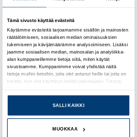
Kirjaudu sisään nähdäksesi hinnat ja käyttääksesi
Tämä sivusto käyttää evästeitä
verkkokauppaa
Käytämme evästeitä tarjoamamme sisällön ja mainosten
räätälöimiseen, sosiaalisen median ominaisuuksien
Osastot:
Omron
,
Uudet tuotteet
tukemiseen ja kävijämäärämme analysoimiseen. Lisäksi
jaamme sosiaalisen median, mainosalan ja analytiikka-
alan kumppaneillemme tietoja siitä, miten käytät
sivustoamme. Kumppanimme voivat yhdistää näitä
tietoja muihin tietoihin, joita olet antanut heille tai joita on
TUTUSTU MYÖS
kerätty, kun olet käyttänyt heidän palvelujaan. Tutustu
tietosuojaselosteeseemme
.
Add to
Add to
SALLI KAIKKI
wishlist
wishlist
MUOKKAA