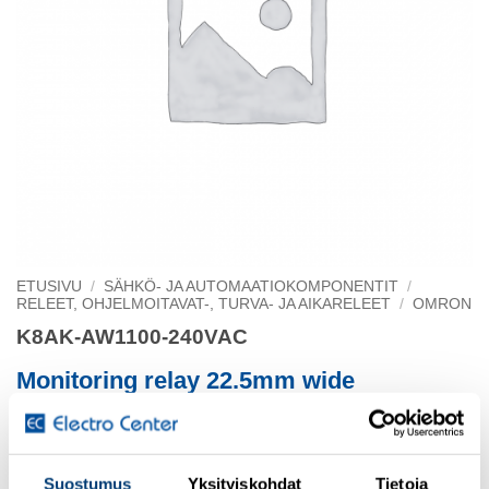
ETUSIVU
/
SÄHKÖ- JA AUTOMAATIOKOMPONENTIT
/
RELEET, OHJELMOITAVAT-, TURVA- JA AIKARELEET
/
OMRON
K8AK-AW1100-240VAC
Monitoring relay 22.5mm wide
Single phase over orunder current 2 to 500mA
Suostumus
Yksityiskohdat
Tietoja