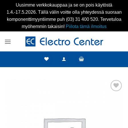
Uusimme verkkokauppaa ja se on pois käytöstä
1.4.-17.5.2026. Tällä välin voitte olla yhteydessä suoraan
komponenttimyyntiimme puh (03) 31 400 520. Tervetuloa
myöhemmin takaisin!
Piilota tämä ilmoitus
Skip
to
content
Add to
wishlist