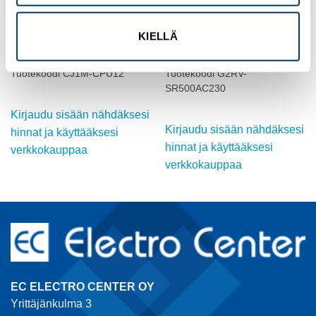
OMRON
OMRON
KIELLÄ
OHJELMOITAVA OHJAIN, 10 K
TEHORELE (6 mm lev.), 230
ASKELTA, 32 K SANAA
VAC, 6A, SPDT
Tuotekoodi CJ1M-CPU12
Tuotekoodi G2RV-
SR500AC230
Kirjaudu sisään nähdäksesi
Kirjaudu sisään nähdäksesi
hinnat ja käyttääksesi
hinnat ja käyttääksesi
verkkokauppaa
verkkokauppaa
EC ELECTRO CENTER OY
Yrittäjänkulma 3