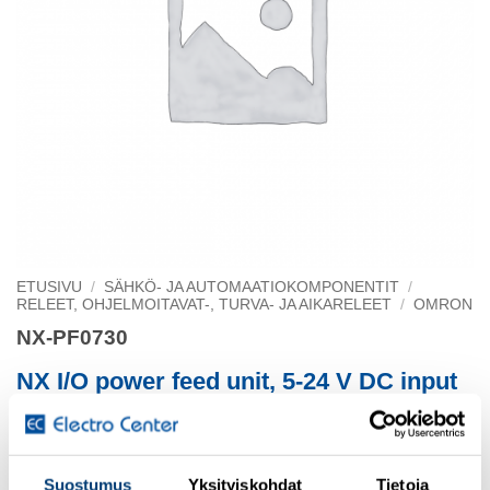
ETUSIVU
/
SÄHKÖ- JA AUTOMAATIOKOMPONENTIT
/
RELEET, OHJELMOITAVAT-, TURVA- JA AIKARELEET
/
OMRON
NX-PF0730
NX I/O power feed unit, 5-24 V DC input
8 terminals, 10A, screwless push-in connector
Suostumus
Yksityiskohdat
Tietoja