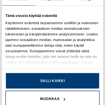
Kirjaudu sisään nähdäksesi hinnat ja käyttääksesi
Tämä sivusto käyttää evästeitä
verkkokauppaa
Käytämme evästeitä tarjoamamme sisällön ja mainosten
räätälöimiseen, sosiaalisen median ominaisuuksien
Osastot:
Omron
,
Uudet tuotteet
tukemiseen ja kävijämäärämme analysoimiseen. Lisäksi
jaamme sosiaalisen median, mainosalan ja analytiikka-
alan kumppaneillemme tietoja siitä, miten käytät
sivustoamme. Kumppanimme voivat yhdistää näitä
tietoja muihin tietoihin, joita olet antanut heille tai joita on
TUTUSTU MYÖS
kerätty, kun olet käyttänyt heidän palvelujaan. Tutustu
tietosuojaselosteeseemme
.
Add to
Add to
SALLI KAIKKI
wishlist
wishlist
MUOKKAA