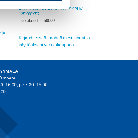
MUUT
Alu Enclosure CA-150 STD.SKRUV
125X80X57
Tuotekoodi 1150000
 ja
Kirjaudu sisään nähdäksesi hinnat ja
käyttääksesi verkkokauppaa
MYYMÄLÄ
 Tampere
30–16.00, pe 7.30–15.00
520