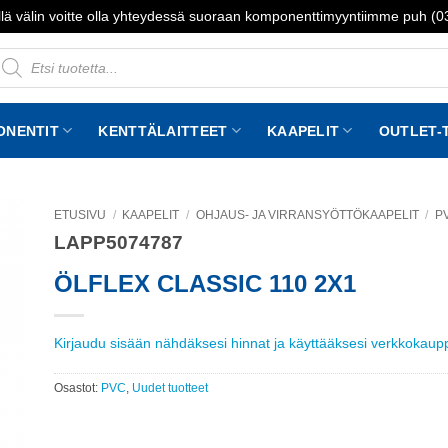
lä välin voitte olla yhteydessä suoraan komponenttimyyntiimme puh (
roducts
earch
ONENTIT
KENTTÄLAITTEET
KAAPELIT
OUTLET-
ETUSIVU
/
KAAPELIT
/
OHJAUS- JA VIRRANSYÖTTÖKAAPELIT
/
P
LAPP5074787
to
st
ÖLFLEX CLASSIC 110 2X1
Kirjaudu sisään nähdäksesi hinnat ja käyttääksesi verkkokau
Osastot:
PVC
,
Uudet tuotteet