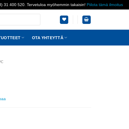
03) 31 400 520. Tervetuloa myöhemmin takaisin!
Piilota tämä ilmoitus
TUOTTEET
OTA YHTEYTTÄ
VC
ppaa