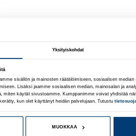
Yksityiskohdat
itä
Add to
A
wishlist
w
mme sisällön ja mainosten räätälöimiseen, sosiaalisen median
iseen. Lisäksi jaamme sosiaalisen median, mainosalan ja analy
, miten käytät sivustoamme. Kumppanimme voivat yhdistää näitä t
on kerätty, kun olet käyttänyt heidän palvelujaan. Tutustu
tietosuo
MUOKKAA