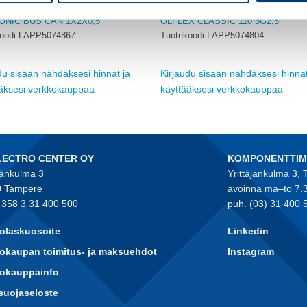
PVC
ONIC BUS CAN 1X2X0,5
ÖLFLEX CLASSIC 110 3G2,5
oodi LAPP5074867
Tuotekoodi LAPP5074804
du sisään nähdäksesi hinnat ja
Kirjaudu sisään nähdäksesi hinnat
ääksesi verkkokauppaa
käyttääksesi verkkokauppaa
LECTRO CENTER OY
KOMPONENTTI
jänkulma 3
Yrittäjänkulma 3,
 Tampere
avoinna ma–to 7.
+358 3 31 400 500
puh. (03) 31 400 
olaskuosoite
Linkedin
okaupan toimitus- ja maksuehdot
Instagram
kokauppainfo
suojaseloste