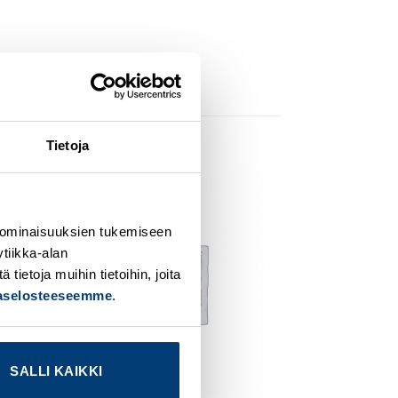
Tietoja
dd to
Add to
ishlist
wishlist
 ominaisuuksien tukemiseen
tiikka-alan
ietoja muihin tietoihin, joita
jaselosteeseemme
.
SALLI KAIKKI