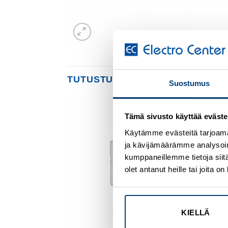
TUTUSTU MYÖS
Suostumus
Tämä sivusto käyttää eväste
Add to
Add to
wishlist
wishlist
Käytämme evästeitä tarjoama
ja kävijämäärämme analysoim
kumppaneillemme tietoja siitä
olet antanut heille tai joita 
KIELLÄ