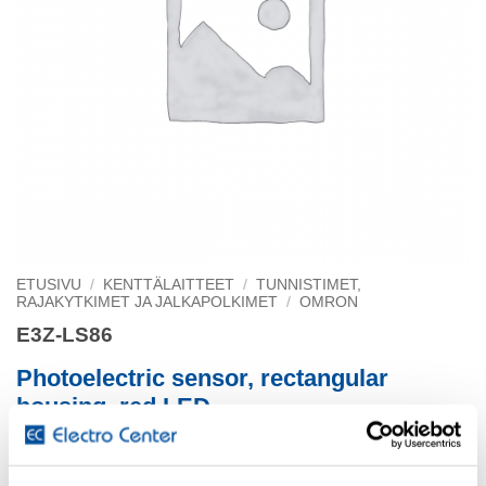
ETUSIVU
/
KENTTÄLAITTEET
/
TUNNISTIMET,
RAJAKYTKIMET JA JALKAPOLKIMET
/
OMRON
E3Z-LS86
Photoelectric sensor, rectangular
housing, red LED
background suppression, 200 mm, PNP