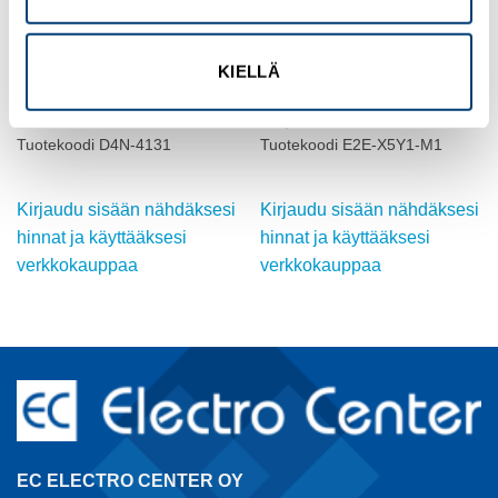
KIELLÄ
OMRON
OMRON
ASENTOKYTKIN, MÄNTÄ,
INDUKTIIVINEN ANTURI, M18,
D4N, M20
suojattu
Tuotekoodi D4N-4131
Tuotekoodi E2E-X5Y1-M1
Kirjaudu sisään nähdäksesi
Kirjaudu sisään nähdäksesi
hinnat ja käyttääksesi
hinnat ja käyttääksesi
verkkokauppaa
verkkokauppaa
EC ELECTRO CENTER OY