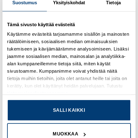
Suostumus
Yksityiskohdat
Tietoja
Kirjaudu sisään nähdäksesi hinnat ja käyttääksesi
Tämä sivusto käyttää evästeitä
verkkokauppaa
Käytämme evästeitä tarjoamamme sisällön ja mainosten
räätälöimiseen, sosiaalisen median ominaisuuksien
Osastot:
Omron
,
Uudet tuotteet
tukemiseen ja kävijämäärämme analysoimiseen. Lisäksi
jaamme sosiaalisen median, mainosalan ja analytiikka-
alan kumppaneillemme tietoja siitä, miten käytät
sivustoamme. Kumppanimme voivat yhdistää näitä
tietoja muihin tietoihin, joita olet antanut heille tai joita on
TUTUSTU MYÖS
kerätty, kun olet käyttänyt heidän palvelujaan. Tutustu
tietosuojaselosteeseemme
.
SALLI KAIKKI
Add to
Add to
wishlist
wishlist
MUOKKAA