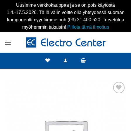
Uusimme verkkokauppaa ja se on pois käytöstä
1.4.-17.5.2026. Tällä välin voitte olla yhteydessä suoraan
komponenttimyyntiimme puh (03) 31 400 520. Tervetuloa
myöhemmin takaisin!
Piilota tämä ilmoitus
Skip
to
content
Add to
wishlist