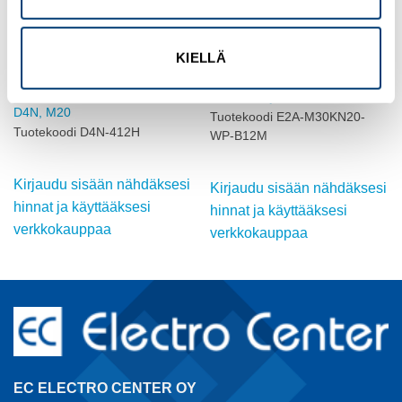
KIELLÄ
OMRON
OMRON
ASENTOKYTKIN,
INDUKTIIVINEN ANTURI, M30,
SÄÄDETTÄVÄ RULLAVIPU,
DC, ei-suojattu
D4N, M20
Tuotekoodi E2A-M30KN20-
Tuotekoodi D4N-412H
WP-B12M
Kirjaudu sisään nähdäksesi
Kirjaudu sisään nähdäksesi
hinnat ja käyttääksesi
hinnat ja käyttääksesi
verkkokauppaa
verkkokauppaa
EC ELECTRO CENTER OY