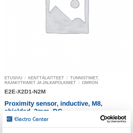
ETUSIVU
/
KENTTÄLAITTEET
/
TUNNISTIMET,
RAJAKYTKIMET JA JALKAPOLKIMET
/
OMRON
E2E-X2D1-N2M
Proximity sensor, inductive, M8,
shielded, 2mm, DC
2-wire, NO, 2m cable