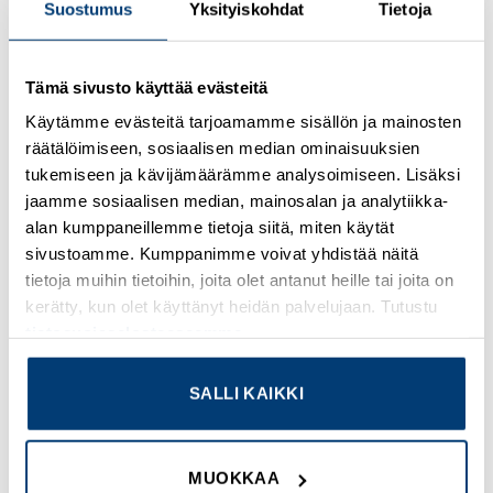
Suostumus
Yksityiskohdat
Tietoja
Kirjaudu sisään nähdäksesi hinnat ja käyttääksesi
Tämä sivusto käyttää evästeitä
verkkokauppaa
Käytämme evästeitä tarjoamamme sisällön ja mainosten
räätälöimiseen, sosiaalisen median ominaisuuksien
Osastot:
Omron
,
Uudet tuotteet
tukemiseen ja kävijämäärämme analysoimiseen. Lisäksi
jaamme sosiaalisen median, mainosalan ja analytiikka-
alan kumppaneillemme tietoja siitä, miten käytät
sivustoamme. Kumppanimme voivat yhdistää näitä
tietoja muihin tietoihin, joita olet antanut heille tai joita on
TUTUSTU MYÖS
kerätty, kun olet käyttänyt heidän palvelujaan. Tutustu
tietosuojaselosteeseemme
.
SALLI KAIKKI
Add to
Add to
wishlist
wishlist
MUOKKAA