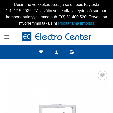
Uusimme verkkokauppaa ja se on pois käytöstä
1.4.-17.5.2026. Tällä välin voitte olla yhteydessä suoraan
komponenttimyyntiimme puh (03) 31 400 520. Tervetuloa
myöhemmin takaisin!
Piilota tämä ilmoitus
Skip
to
content
Add to
wishlist