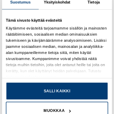
Suostumus
Yksityiskohdat
Tietoja
Kirjaudu sisään nähdäksesi hinnat ja käyttääksesi
Tämä sivusto käyttää evästeitä
verkkokauppaa
Käytämme evästeitä tarjoamamme sisällön ja mainosten
räätälöimiseen, sosiaalisen median ominaisuuksien
Osastot:
Omron
,
Uudet tuotteet
tukemiseen ja kävijämäärämme analysoimiseen. Lisäksi
jaamme sosiaalisen median, mainosalan ja analytiikka-
alan kumppaneillemme tietoja siitä, miten käytät
sivustoamme. Kumppanimme voivat yhdistää näitä
tietoja muihin tietoihin, joita olet antanut heille tai joita on
TUTUSTU MYÖS
kerätty, kun olet käyttänyt heidän palvelujaan. Tutustu
tietosuojaselosteeseemme
.
SALLI KAIKKI
Add to
Add to
wishlist
wishlist
MUOKKAA