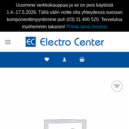
Uusimme verkkokauppaa ja se on pois käytöstä
1.4.-17.5.2026. Tällä välin voitte olla yhteydessä suoraan
komponenttimyyntiimme puh (03) 31 400 520. Tervetuloa
myöhemmin takaisin!
Piilota tämä ilmoitus
Skip
to
content
Add to
wishlist