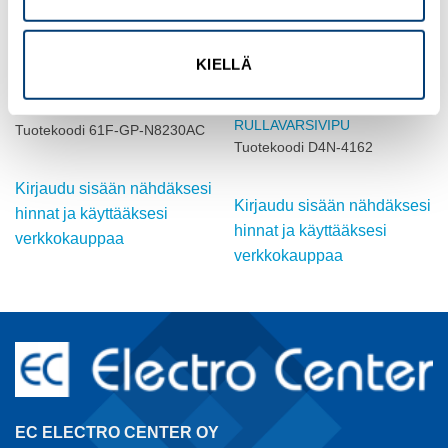
KIELLÄ
OMRON
OMRON
TASONOHJAUSYKSIKKÖ,
ASENTOKYTKIN,
NAARASLIITIN, 50 kOhm
YKSISUUNTAINEN
RULLAVARSIVIPU
Tuotekoodi 61F-GP-N8230AC
Tuotekoodi D4N-4162
Kirjaudu sisään nähdäksesi
Kirjaudu sisään nähdäksesi
hinnat ja käyttääksesi
hinnat ja käyttääksesi
verkkokauppaa
verkkokauppaa
EC ELECTRO CENTER OY