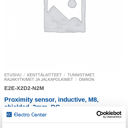
ETUSIVU
/
KENTTÄLAITTEET
/
TUNNISTIMET,
RAJAKYTKIMET JA JALKAPOLKIMET
/
OMRON
E2E-X2D2-N2M
Proximity sensor, inductive, M8,
shielded, 2mm, DC
2-wire, NC, 2m cable