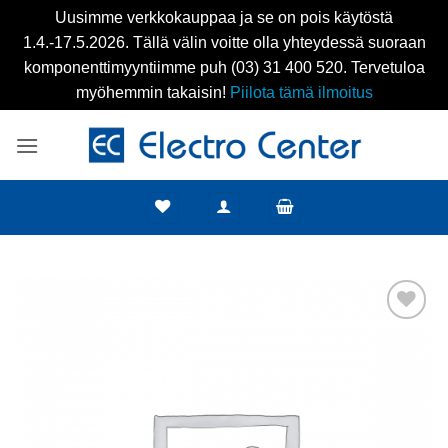
Uusimme verkkokauppaa ja se on pois käytöstä
1.4.-17.5.2026. Tällä välin voitte olla yhteydessä suoraan
komponenttimyyntiimme puh (03) 31 400 520. Tervetuloa
myöhemmin takaisin!
Piilota tämä ilmoitus
Skip
to
content
Add to
wishlist