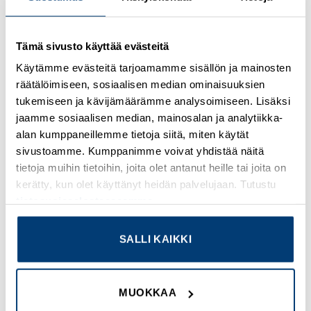
Kirjaudu sisään nähdäksesi hinnat ja käyttääksesi
Tämä sivusto käyttää evästeitä
verkkokauppaa
Käytämme evästeitä tarjoamamme sisällön ja mainosten
räätälöimiseen, sosiaalisen median ominaisuuksien
Osastot:
Omron
,
Uudet tuotteet
tukemiseen ja kävijämäärämme analysoimiseen. Lisäksi
jaamme sosiaalisen median, mainosalan ja analytiikka-
alan kumppaneillemme tietoja siitä, miten käytät
sivustoamme. Kumppanimme voivat yhdistää näitä
tietoja muihin tietoihin, joita olet antanut heille tai joita on
TUTUSTU MYÖS
kerätty, kun olet käyttänyt heidän palvelujaan. Tutustu
tietosuojaselosteeseemme
.
Add to
Add to
SALLI KAIKKI
wishlist
wishlist
MUOKKAA