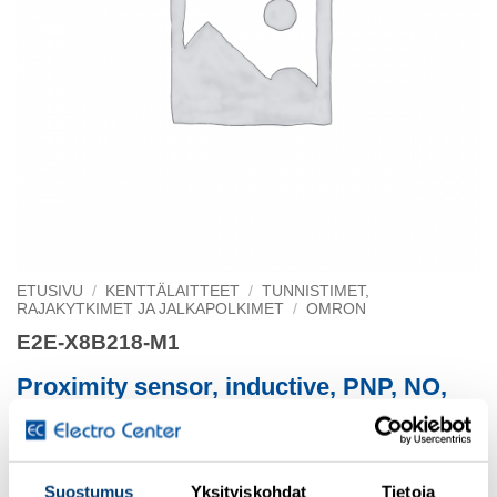
ETUSIVU
/
KENTTÄLAITTEET
/
TUNNISTIMET,
RAJAKYTKIMET JA JALKAPOLKIMET
/
OMRON
E2E-X8B218-M1
Proximity sensor, inductive, PNP, NO,
short body, M18, shielded, 8 mm, DC, 3-wire
Suostumus
Yksityiskohdat
Tietoja