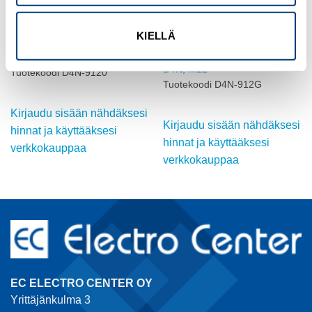
OMRON
OMRON
KIELLÄ
ASENTOKYTKIN, RULLAVIPU,
ASENTOKYTKIN,
D4N, M12
SÄÄDETTÄVÄ RULLAVIPU,
D4N, M12
Tuotekoodi D4N-9120
Tuotekoodi D4N-912G
Kirjaudu sisään nähdäksesi
Kirjaudu sisään nähdäksesi
hinnat ja käyttääksesi
hinnat ja käyttääksesi
verkkokauppaa
verkkokauppaa
EC ELECTRO CENTER OY
Yrittäjänkulma 3