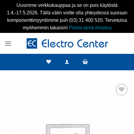
Uusimme verkkokauppaa ja se on pois käytöstä
1.4.-17.5.2026. Tällä välin voitte olla yhteydessä suoraan
komponenttimyyntiimme puh (03) 31 400 520. Tervetuloa
myöhemmin takaisin!
Piilota tämä ilmoitus
Skip
to
content
Add to
wishlist