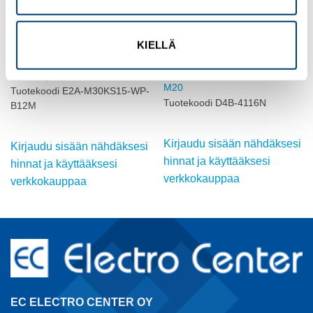
KIELLÄ
OMRON
OMRON
INDUKTIIVINEN ANTURI, M30,
ASENTOKYTKIN,
DC, suojattu
SÄÄDETTÄVÄ RULLAVIPU,
M20
Tuotekoodi E2A-M30KS15-WP-
Tuotekoodi D4B-4116N
B12M
Kirjaudu sisään nähdäksesi
Kirjaudu sisään nähdäksesi
hinnat ja käyttääksesi
hinnat ja käyttääksesi
verkkokauppaa
verkkokauppaa
EC ELECTRO CENTER OY