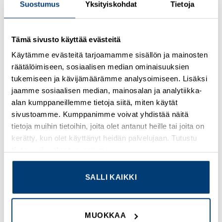
Suostumus
Yksityiskohdat
Tietoja
Kirjaudu sisään nähdäksesi hinnat ja käyttääksesi
Tämä sivusto käyttää evästeitä
verkkokauppaa
Käytämme evästeitä tarjoamamme sisällön ja mainosten
räätälöimiseen, sosiaalisen median ominaisuuksien
Osastot:
Omron
,
Uudet tuotteet
tukemiseen ja kävijämäärämme analysoimiseen. Lisäksi
jaamme sosiaalisen median, mainosalan ja analytiikka-
alan kumppaneillemme tietoja siitä, miten käytät
sivustoamme. Kumppanimme voivat yhdistää näitä
tietoja muihin tietoihin, joita olet antanut heille tai joita on
TUTUSTU MYÖS
kerätty, kun olet käyttänyt heidän palvelujaan. Tutustu
tietosuojaselosteeseemme
.
SALLI KAIKKI
Add to
Add to
wishlist
wishlist
MUOKKAA