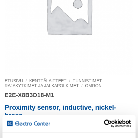
ETUSIVU
/
KENTTÄLAITTEET
/
TUNNISTIMET,
RAJAKYTKIMET JA JALKAPOLKIMET
/
OMRON
E2E-X8B3D18-M1
Proximity sensor, inductive, nickel-
brass
short body, M18, shielded, 8 mm, DC, 3-wire