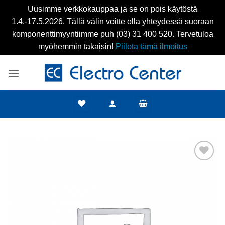
Uusimme verkkokauppaa ja se on pois käytöstä
1.4.-17.5.2026. Tällä välin voitte olla yhteydessä suoraan
komponenttimyyntiimme puh (03) 31 400 520. Tervetuloa
myöhemmin takaisin!
Piilota tämä ilmoitus
Skip
to
content
Add to
wishlist