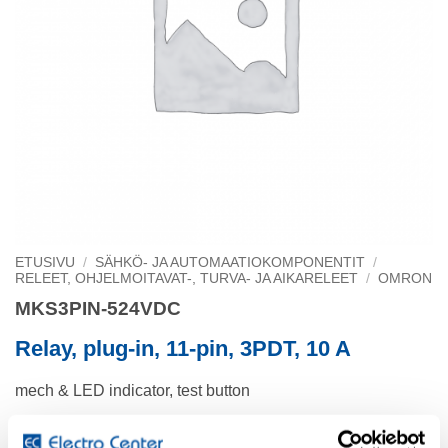
ETUSIVU
/
SÄHKÖ- JA AUTOMAATIOKOMPONENTIT
/
RELEET, OHJELMOITAVAT-, TURVA- JA AIKARELEET
/
OMRON
MKS3PIN-524VDC
Relay, plug-in, 11-pin, 3PDT, 10 A
mech & LED indicator, test button