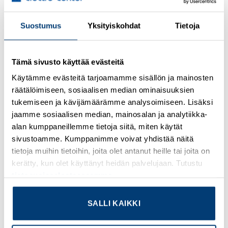
Suostumus
Yksityiskohdat
Tietoja
Kirjaudu sisään nähdäksesi hinnat ja käyttääksesi
verkkokauppaa
Tämä sivusto käyttää evästeitä
Osastot:
Omron
,
Uudet tuotteet
Käytämme evästeitä tarjoamamme sisällön ja mainosten
räätälöimiseen, sosiaalisen median ominaisuuksien
tukemiseen ja kävijämäärämme analysoimiseen. Lisäksi
jaamme sosiaalisen median, mainosalan ja analytiikka-
TUTUSTU MYÖS
alan kumppaneillemme tietoja siitä, miten käytät
sivustoamme. Kumppanimme voivat yhdistää näitä
tietoja muihin tietoihin, joita olet antanut heille tai joita on
kerätty, kun olet käyttänyt heidän palvelujaan. Tutustu
Add to
Add to
tietosuojaselosteeseemme
.
wishlist
wishlist
SALLI KAIKKI