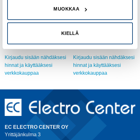
MUOKKAA
OMRON
OMRON
TEHORELE, 24 VDC, Au, 10A,
PUOLIJOHDERELE, 24-240
SPDT
VAC, 20A
Tuotekoodi G2R-1-SNDI-
Tuotekoodi G3NA-220B-UTU5-
KIELLÄ
AP324VDC(S)
24VDC
Kirjaudu sisään nähdäksesi
Kirjaudu sisään nähdäksesi
hinnat ja käyttääksesi
hinnat ja käyttääksesi
verkkokauppaa
verkkokauppaa
EC ELECTRO CENTER OY
Yrittäjänkulma 3