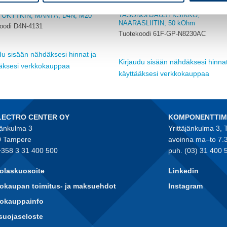
OMRON
TASONOHJAUSYKSIKKÖ,
OKYTKIN, MÄNTÄ, D4N, M20
NAARASLIITIN, 50 kOhm
oodi D4N-4131
Tuotekoodi 61F-GP-N8230AC
du sisään nähdäksesi hinnat ja
Kirjaudu sisään nähdäksesi hinnat
ääksesi verkkokauppaa
käyttääksesi verkkokauppaa
LECTRO CENTER OY
KOMPONENTTI
jänkulma 3
Yrittäjänkulma 3,
 Tampere
avoinna ma–to 7.
+358 3 31 400 500
puh. (03) 31 400 
olaskuosoite
Linkedin
okaupan toimitus- ja maksuehdot
Instagram
kokauppainfo
suojaseloste