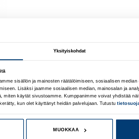
Yksityiskohdat
itä
Add to
A
wishlist
w
mme sisällön ja mainosten räätälöimiseen, sosiaalisen median
iseen. Lisäksi jaamme sosiaalisen median, mainosalan ja analy
, miten käytät sivustoamme. Kumppanimme voivat yhdistää näitä t
on kerätty, kun olet käyttänyt heidän palvelujaan. Tutustu
tietosuo
MUOKKAA