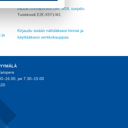
OMRON
INDUKTIIVINEN ANTURI, M18, suojattu
Tuotekoodi E2E-X5Y1-M1
Kirjaudu sisään nähdäksesi hinnat ja
 ja
käyttääksesi verkkokauppaa
MYYMÄLÄ
 Tampere
30–16.00, pe 7.30–15.00
520