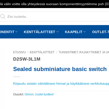
lä välin voitte olla yhteydessä suoraan komponenttimyyntiimme puh (
roducts
earch
ONENTIT
KENTTÄLAITTEET
KAAPELIT
OUTLET-
ETUSIVU
/
KENTTÄLAITTEET
/
TUNNISTIMET, RAJAKYTKIMET JA 
D2SW-3L1M
to
st
Sealed subminiature basic switch
Kirjaudu sisään nähdäksesi hinnat ja käyttääksesi verkkokau
Osastot:
Omron
,
Uudet tuotteet