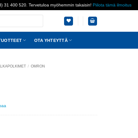
03) 31 400 520. Tervetuloa myöhemmin takaisin!
Piilota tämä ilmoitus
TUOTTEET
OTA YHTEYTTÄ
JALKAPOLKIMET
/
OMRON
ppaa