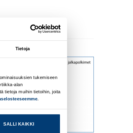
Tietoja
dd to
Add to
ishlist
wishlist
 ominaisuuksien tukemiseen
tiikka-alan
ietoja muihin tietoihin, joita
jaselosteeseemme
.
SALLI KAIKKI