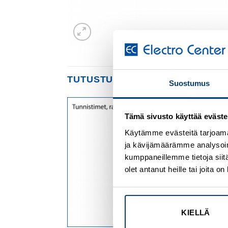
TUTUSTU MYÖS
Suostumus
Tämä sivusto käyttää eväste
Add to
Add to
wishlist
wishlist
Käytämme evästeitä tarjoama
ja kävijämäärämme analysoim
kumppaneillemme tietoja siitä
olet antanut heille tai joita 
KIELLÄ