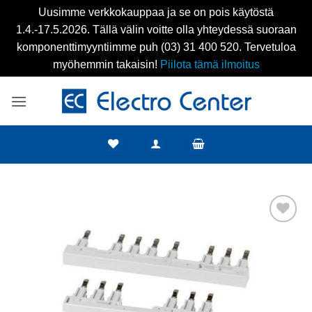
Uusimme verkkokauppaa ja se on pois käytöstä
1.4.-17.5.2026. Tällä välin voitte olla yhteydessä suoraan
komponenttimyyntiimme puh (03) 31 400 520. Tervetuloa
myöhemmin takaisin!
Piilota tämä ilmoitus
Skip
to
content
Add to
wishlist