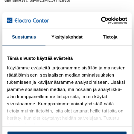
GENERAL SPECIFICATIONS
PRODUCT NAME
Eaton Moeller® series DILM wiring kit
CATALOG NUMBER
Suostumus
Yksityiskohdat
Tietoja
101487
MODEL CODE
Tämä sivusto käyttää evästeitä
DILM150-XSL
Käytämme evästeitä tarjoamamme sisällön ja mainosten
räätälöimiseen, sosiaalisen median ominaisuuksien
EAN
tukemiseen ja kävijämäärämme analysoimiseen. Lisäksi
4015081014071
jaamme sosiaalisen median, mainosalan ja analytiikka-
alan kumppaneillemme tietoja siitä, miten käytät
PRODUCT LENGTH/DEPTH
sivustoamme. Kumppanimme voivat yhdistää näitä
175 mm
tietoja muihin tietoihin, joita olet antanut heille tai joita on
kerätty, kun olet käyttänyt heidän palvelujaan. Tutustu
PRODUCT HEIGHT
tietosuojaselosteeseemme
.
50 mm