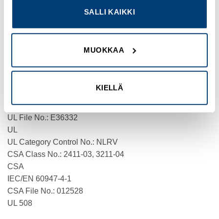
PRODUCT WIDTH
SALLI KAIKKI
120 mm
PRODUCT WEIGHT
MUOKKAA
1.09 kg
CERTIFICATIONS
KIELLÄ
CE
CSA-C22.2 No. 14-05
UL File No.: E36332
UL
UL Category Control No.: NLRV
CSA Class No.: 2411-03, 3211-04
CSA
IEC/EN 60947-4-1
CSA File No.: 012528
UL 508