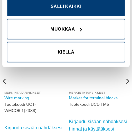
SALLI KAIKKI
TUTUSTU MYÖS
MUOKKAA
Add to
Add to
wishlist
wishlist
KIELLÄ
MERKINTÄTARVIKKEET
MERKINTÄTARVIKKEET
Wire marking
Marker for terminal blocks
Tuotekoodi UCT-
Tuotekoodi UC1-TM5
WMCO6.1(23X8)
Kirjaudu sisään nähdäksesi
Kirjaudu sisään nähdäksesi
hinnat ja käyttääksesi