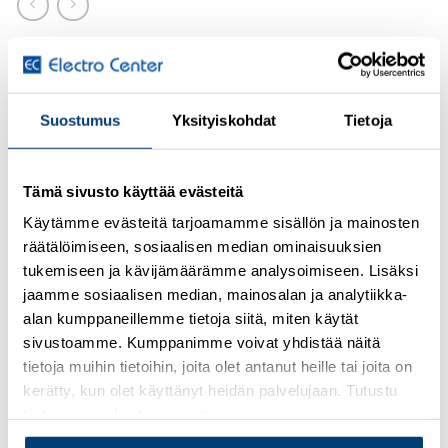
Kirjaudu sisään nähdäksesi hinnat ja käyttääksesi
verkkokauppaa
Suostumus
Yksityiskohdat
Tietoja
Shrink sleeve, Roll, yellow, unlabeled, can be labeled with:
THERMOMARK E.300 (D)/600 (D), THERMOMARK
ROLLMASTER 300/600, THERMOMARK ROLL X1,
Tämä sivusto käyttää evästeitä
THERMOMARK ROLL, THERMOMARK ROLL 2.0,
THERMOMARK W, THERMOMARK X1.2, unperforated,
Käytämme evästeitä tarjoamamme sisällön ja mainosten
mounting type: slide-on, cable diameter range: 8.5 … 25.4
räätälöimiseen, sosiaalisen median ominaisuuksien
tukemiseen ja kävijämäärämme analysoimiseen. Lisäksi
mm, lettering field size: 40 x 15000 mm, Number of
jaamme sosiaalisen median, mainosalan ja analytiikka-
individual labels: 1, roll length: 15 m
alan kumppaneillemme tietoja siitä, miten käytät
Lisätietoja tuotteesta
sivustoamme. Kumppanimme voivat yhdistää näitä
tietoja muihin tietoihin, joita olet antanut heille tai joita on
kerätty, kun olet käyttänyt heidän palvelujaan. Tutustu
Osasto:
Merkintätarvikkeet
tietosuojaselosteeseemme
.