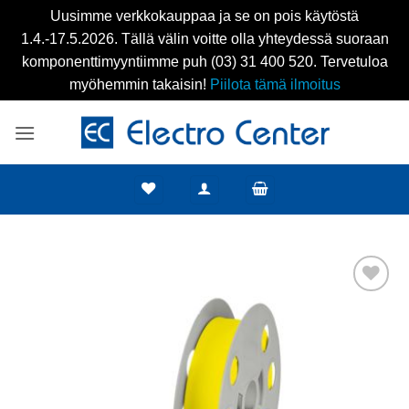
Uusimme verkkokauppaa ja se on pois käytöstä
1.4.-17.5.2026. Tällä välin voitte olla yhteydessä suoraan
komponenttimyyntiimme puh (03) 31 400 520. Tervetuloa
myöhemmin takaisin!
Piilota tämä ilmoitus
Skip
to
content
Add to
wishlist