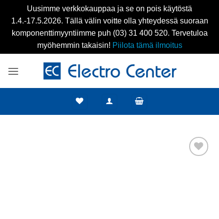
Uusimme verkkokauppaa ja se on pois käytöstä
1.4.-17.5.2026. Tällä välin voitte olla yhteydessä suoraan
komponenttimyyntiimme puh (03) 31 400 520. Tervetuloa
myöhemmin takaisin!
Piilota tämä ilmoitus
Skip
to
content
Add to
wishlist