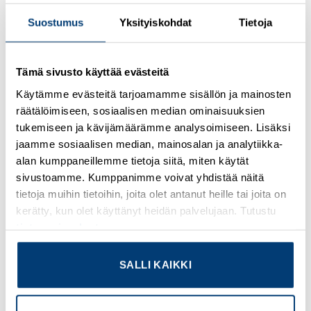
Suostumus
Yksityiskohdat
Tietoja
Kirjaudu sisään nähdäksesi hinnat ja käyttääksesi
verkkokauppaa
Tämä sivusto käyttää evästeitä
Warning sign for UT terminal blocks
Käytämme evästeitä tarjoamamme sisällön ja mainosten
räätälöimiseen, sosiaalisen median ominaisuuksien
Lisätietoja tuotteesta
tukemiseen ja kävijämäärämme analysoimiseen. Lisäksi
jaamme sosiaalisen median, mainosalan ja analytiikka-
Osasto:
Merkintätarvikkeet
alan kumppaneillemme tietoja siitä, miten käytät
sivustoamme. Kumppanimme voivat yhdistää näitä
tietoja muihin tietoihin, joita olet antanut heille tai joita on
kerätty, kun olet käyttänyt heidän palvelujaan. Tutustu
tietosuojaselosteeseemme
.
TUTUSTU MYÖS
SALLI KAIKKI
Add to
Add to
wishlist
wishlist