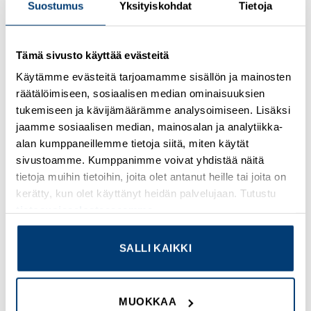
Suostumus
Yksityiskohdat
Tietoja
Kirjaudu sisään nähdäksesi hinnat ja käyttääksesi
Tämä sivusto käyttää evästeitä
verkkokauppaa
Käytämme evästeitä tarjoamamme sisällön ja mainosten
räätälöimiseen, sosiaalisen median ominaisuuksien
Osastot:
Omron
,
Uudet tuotteet
tukemiseen ja kävijämäärämme analysoimiseen. Lisäksi
jaamme sosiaalisen median, mainosalan ja analytiikka-
alan kumppaneillemme tietoja siitä, miten käytät
sivustoamme. Kumppanimme voivat yhdistää näitä
tietoja muihin tietoihin, joita olet antanut heille tai joita on
TUTUSTU MYÖS
kerätty, kun olet käyttänyt heidän palvelujaan. Tutustu
tietosuojaselosteeseemme
.
SALLI KAIKKI
Add to
Add to
wishlist
wishlist
MUOKKAA