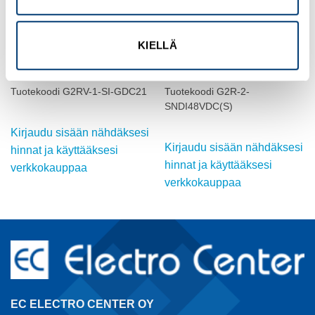
KIELLÄ
OMRON
OMRON
VARARELE (6 mm lev.), 6A,
TEHORELE, 48 VDC, 5A,
SPDT
DPDT
Tuotekoodi G2RV-1-SI-GDC21
Tuotekoodi G2R-2-
SNDI48VDC(S)
Kirjaudu sisään nähdäksesi
Kirjaudu sisään nähdäksesi
hinnat ja käyttääksesi
hinnat ja käyttääksesi
verkkokauppaa
verkkokauppaa
EC ELECTRO CENTER OY