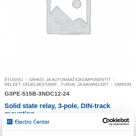
ETUSIVU
/
SÄHKÖ- JA AUTOMAATIOKOMPONENTIT
/
RELEET, OHJELMOITAVAT-, TURVA- JA AIKARELEET
/
OMRON
G3PE-515B-3NDC12-24
Solid state relay, 3-pole, DIN-track
mounting
15 A, 528 VAC max