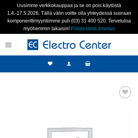
Uusimme verkkokauppaa ja se on pois käytöstä
1.4.-17.5.2026. Tällä välin voitte olla yhteydessä suoraan
komponenttimyyntiimme puh (03) 31 400 520. Tervetuloa
myöhemmin takaisin!
Piilota tämä ilmoitus
Skip
to
content
Add to
wishlist