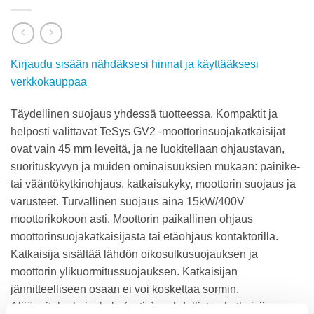
Kirjaudu sisään nähdäksesi hinnat ja käyttääksesi
verkkokauppaa
Täydellinen suojaus yhdessä tuotteessa. Kompaktit ja
helposti valittavat TeSys GV2 -moottorinsuojakatkaisijat
ovat vain 45 mm leveitä, ja ne luokitellaan ohjaustavan,
suorituskyvyn ja muiden ominaisuuksien mukaan: painike-
tai vääntökytkinohjaus, katkaisukyky, moottorin suojaus ja
varusteet. Turvallinen suojaus aina 15kW/400V
moottorikokoon asti. Moottorin paikallinen ohjaus
moottorinsuojakatkaisijasta tai etäohjaus kontaktorilla.
Katkaisija sisältää lähdön oikosulkusuojauksen ja
moottorin ylikuormitussuojauksen. Katkaisijan
jännitteelliseen osaan ei voi koskettaa sormin.
Alijännitelaukaisukela (optio) mahdollistaa katkaisijan