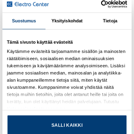
laukaisemisen jännitteen puuttuessa. Työvirtalaukaisukela
(optio) mahdollistaa katkaisijan laukaisemisen
ohjausjänniteellä.
Suostumus
Yksityiskohdat
Tietoja
Lisätietoja tuotteesta
Tämä sivusto käyttää evästeitä
Osasto:
Schneider Electric
Käytämme evästeitä tarjoamamme sisällön ja mainosten
räätälöimiseen, sosiaalisen median ominaisuuksien
tukemiseen ja kävijämäärämme analysoimiseen. Lisäksi
jaamme sosiaalisen median, mainosalan ja analytiikka-
alan kumppaneillemme tietoja siitä, miten käytät
KUVAUS
sivustoamme. Kumppanimme voivat yhdistää näitä
tietoja muihin tietoihin, joita olet antanut heille tai joita on
Tuotetiedot
kerätty, kun olet käyttänyt heidän palvelujaan. Tutustu
tietosuojaselosteeseemme
.
Alue
TeSys Deca
SALLI KAIKKI
Tuotenimi