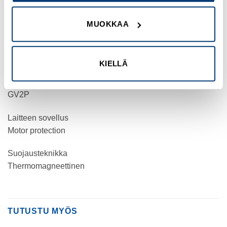
TeSys GV2
TeSys Deca
MUOKKAA
Tuote tai komponentti tyyppi
Motor circuit breaker
KIELLÄ
Laitteen lyhytnimi
GV2P
Laitteen sovellus
Motor protection
Suojausteknikka
Thermomagneettinen
TUTUSTU MYÖS