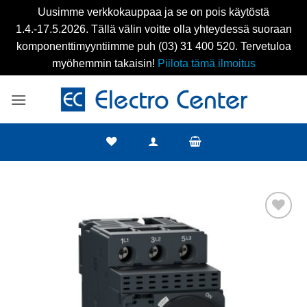
Uusimme verkkokauppaa ja se on pois käytöstä
1.4.-17.5.2026. Tällä välin voitte olla yhteydessä suoraan
komponenttimyyntiimme puh (03) 31 400 520. Tervetuloa
myöhemmin takaisin!
Piilota tämä ilmoitus
Skip
to
content
Add to
wishlist