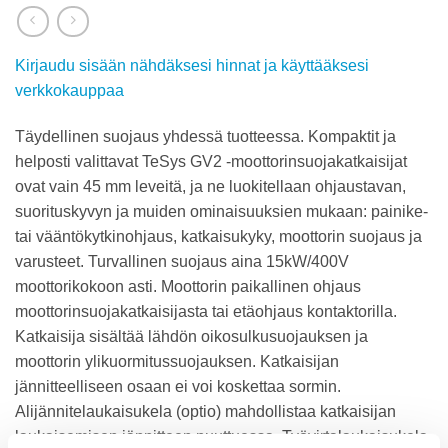
Kirjaudu sisään nähdäksesi hinnat ja käyttääksesi
verkkokauppaa
Täydellinen suojaus yhdessä tuotteessa. Kompaktit ja
helposti valittavat TeSys GV2 -moottorinsuojakatkaisijat
ovat vain 45 mm leveitä, ja ne luokitellaan ohjaustavan,
suorituskyvyn ja muiden ominaisuuksien mukaan: painike-
tai vääntökytkinohjaus, katkaisukyky, moottorin suojaus ja
varusteet. Turvallinen suojaus aina 15kW/400V
moottorikokoon asti. Moottorin paikallinen ohjaus
moottorinsuojakatkaisijasta tai etäohjaus kontaktorilla.
Katkaisija sisältää lähdön oikosulkusuojauksen ja
moottorin ylikuormitussuojauksen. Katkaisijan
jännitteelliseen osaan ei voi koskettaa sormin.
Alijännitelaukaisukela (optio) mahdollistaa katkaisijan
laukaisemisen jännitteen puuttuessa. Työvirtalaukaisukela