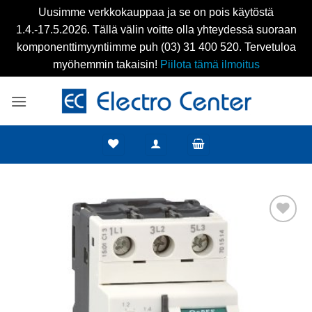
Uusimme verkkokauppaa ja se on pois käytöstä
1.4.-17.5.2026. Tällä välin voitte olla yhteydessä suoraan
komponenttimyyntiimme puh (03) 31 400 520. Tervetuloa
myöhemmin takaisin!
Piilota tämä ilmoitus
Skip
to
content
Add to
wishlist