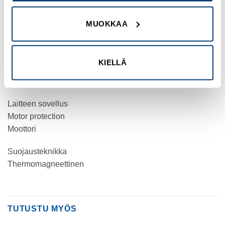
TeSys Deca
MUOKKAA
Tuote tai komponentti tyyppi
Motor circuit breaker
KIELLÄ
Laitteen lyhytnimi
GV2RT
Laitteen sovellus
Motor protection
Moottori
Suojausteknikka
Thermomagneettinen
TUTUSTU MYÖS