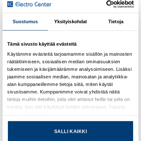
(optio) mahdollistaa katkaisijan laukaisemisen
ohjausjännitteellä.
Suostumus
Yksityiskohdat
Tietoja
Lisätietoja tuotteesta
Osasto:
Schneider Electric
Tämä sivusto käyttää evästeitä
Käytämme evästeitä tarjoamamme sisällön ja mainosten
räätälöimiseen, sosiaalisen median ominaisuuksien
tukemiseen ja kävijämäärämme analysoimiseen. Lisäksi
jaamme sosiaalisen median, mainosalan ja analytiikka-
KUVAUS
alan kumppaneillemme tietoja siitä, miten käytät
sivustoamme. Kumppanimme voivat yhdistää näitä
Tuotetiedot
tietoja muihin tietoihin, joita olet antanut heille tai joita on
kerätty, kun olet käyttänyt heidän palvelujaan. Tutustu
Alue
tietosuojaselosteeseemme
.
TeSys Deca
Tuotenimi
SALLI KAIKKI
TeSys GV2