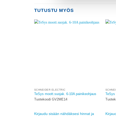
TUTUSTU MYÖS
Add to
Add to
wishlist
wishlist
SCHNEIDER ELECTRIC
SCHNEI
3 kela 230VAC
TeSys moott.suojak. 6-10A painikeohjaus
TeSys 
Tuotekoodi GV2ME14
Tuote
sesi hinnat ja
Kirjaudu sisään nähdäksesi hinnat ja
Kirjau