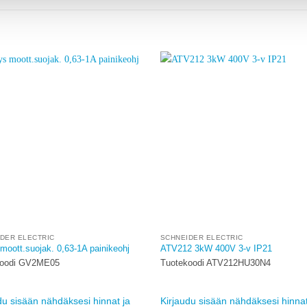
Add to
A
wishlist
w
DER ELECTRIC
SCHNEIDER ELECTRIC
moott.suojak. 0,63-1A painikeohj
ATV212 3kW 400V 3-v IP21
koodi GV2ME05
Tuotekoodi ATV212HU30N4
du sisään nähdäksesi hinnat ja
Kirjaudu sisään nähdäksesi hinnat