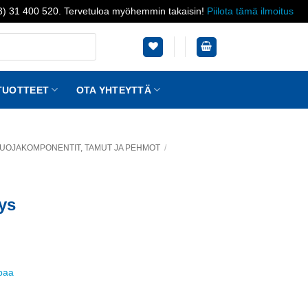
03) 31 400 520. Tervetuloa myöhemmin takaisin!
Piilota tämä ilmoitus
TUOTTEET
OTA YHTEYTTÄ
UOJAKOMPONENTIT, TAMUT JA PEHMOT
/
ys
ppaa