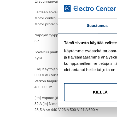
Ei suunnanvaihtorunko
Laitteen sovellus
Motor control
Motor protection
Suostumus
Napojen tyyppi
3P
Tämä sivusto käyttää eväste
Käytämme evästeitä tarjoama
Soveltuu pääkytkimeksi
ja kävijämäärämme analysoim
Kyllä
kumppaneillemme tietoja siitä
[Ue] Käyttöjännite
olet antanut heille tai joita 
690 V AC Virtapiiri
Verkon taajuus
40…60 Hz
KIELLÄ
[Ith] Vapaan jäähdytyksen terminen virta
32 A
[Ie] Nimelliskäyttövirta
28,5 A <= 440 V 23 A 500 V 21 A 690 V