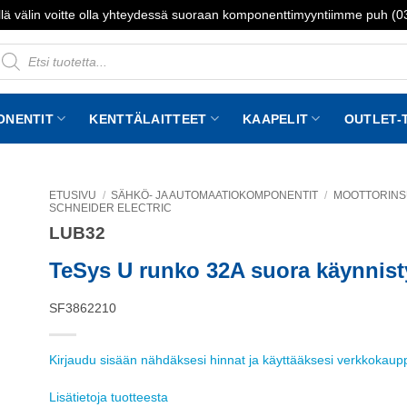
lä välin voitte olla yhteydessä suoraan komponenttimyyntiimme puh (
roducts
earch
ONENTIT
KENTTÄLAITTEET
KAAPELIT
OUTLET-
ETUSIVU
/
SÄHKÖ- JA AUTOMAATIOKOMPONENTIT
/
MOOTTORINS
SCHNEIDER ELECTRIC
LUB32
to
st
TeSys U runko 32A suora käynnist
SF3862210
Kirjaudu sisään nähdäksesi hinnat ja käyttääksesi verkkokau
Lisätietoja tuotteesta