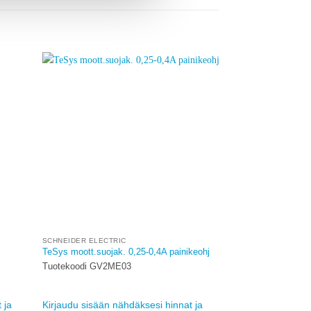
dd to
Add to
ishlist
wishlist
SCHNEIDER ELECTRIC
TeSys moott.suojak. 0,25-0,4A painikeohj
Tuotekoodi GV2ME03
 ja
Kirjaudu sisään nähdäksesi hinnat ja