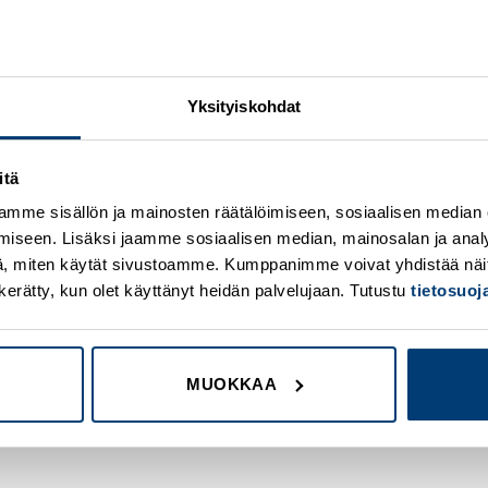
Yksityiskohdat
itä
mme sisällön ja mainosten räätälöimiseen, sosiaalisen median
iseen. Lisäksi jaamme sosiaalisen median, mainosalan ja analy
, miten käytät sivustoamme. Kumppanimme voivat yhdistää näitä t
on kerätty, kun olet käyttänyt heidän palvelujaan. Tutustu
tietosuo
MUOKKAA