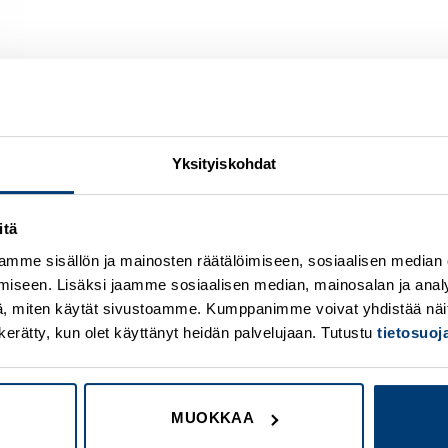
Yksityiskohdat
itä
Add to
A
wishlist
w
mme sisällön ja mainosten räätälöimiseen, sosiaalisen median
iseen. Lisäksi jaamme sosiaalisen median, mainosalan ja analy
, miten käytät sivustoamme. Kumppanimme voivat yhdistää näitä t
on kerätty, kun olet käyttänyt heidän palvelujaan. Tutustu
tietosuo
MUOKKAA