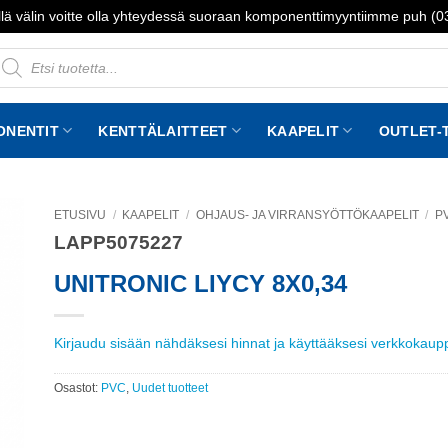
lä välin voitte olla yhteydessä suoraan komponenttimyyntiimme puh (
roducts
earch
ONENTIT
KENTTÄLAITTEET
KAAPELIT
OUTLET-
ETUSIVU
/
KAAPELIT
/
OHJAUS- JA VIRRANSYÖTTÖKAAPELIT
/
P
LAPP5075227
to
st
UNITRONIC LIYCY 8X0,34
Kirjaudu sisään nähdäksesi hinnat ja käyttääksesi verkkokau
Osastot:
PVC
,
Uudet tuotteet