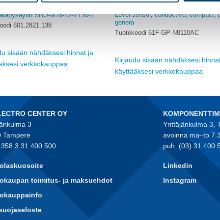
TEIN
OMRON
Level sensor, conductive, compact, p
ätäpysäytin SRO-M78-22-VT30-1
genera
oodi 601.2821.138
Tuotekoodi 61F-GP-N8110AC
du sisään nähdäksesi hinnat ja
Kirjaudu sisään nähdäksesi hinnat
ääksesi verkkokauppaa
käyttääksesi verkkokauppaa
LECTRO CENTER OY
KOMPONENTTI
jänkulma 3
Yrittäjänkulma 3,
 Tampere
avoinna ma–to 7.
+358 3 31 400 500
puh. (03) 31 400 
olaskuosoite
Linkedin
okaupan toimitus- ja maksuehdot
Instagram
kokauppainfo
suojaseloste