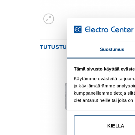
TUTUSTU MYÖS
Suostumus
Tämä sivusto käyttää eväste
Add to
Add to
wishlist
wishlist
Käytämme evästeitä tarjoama
ja kävijämäärämme analysoim
kumppaneillemme tietoja siitä
olet antanut heille tai joita 
KIELLÄ