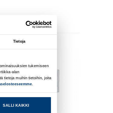
Tietoja
dd to
Add to
ishlist
wishlist
 ominaisuuksien tukemiseen
tiikka-alan
ietoja muihin tietoihin, joita
jaselosteeseemme
.
SALLI KAIKKI