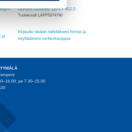
PVC
lug-in,
ÖLFLEX CLASSIC 110 CY 4G2,5
Tuotekoodi LAPP5074790
Kirjaudu sisään nähdäksesi hinnat ja
 ja
käyttääksesi verkkokauppaa
MYYMÄLÄ
 Tampere
30–16.00, pe 7.30–15.00
520