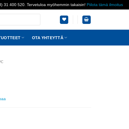
03) 31 400 520. Tervetuloa myöhemmin takaisin!
Piilota tämä ilmoitus
TUOTTEET
OTA YHTEYTTÄ
VC
ppaa