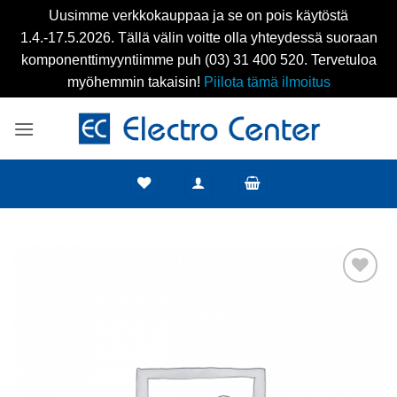
Uusimme verkkokauppaa ja se on pois käytöstä
1.4.-17.5.2026. Tällä välin voitte olla yhteydessä suoraan
komponenttimyyntiimme puh (03) 31 400 520. Tervetuloa
myöhemmin takaisin!
Piilota tämä ilmoitus
Skip
to
content
Add to
wishlist