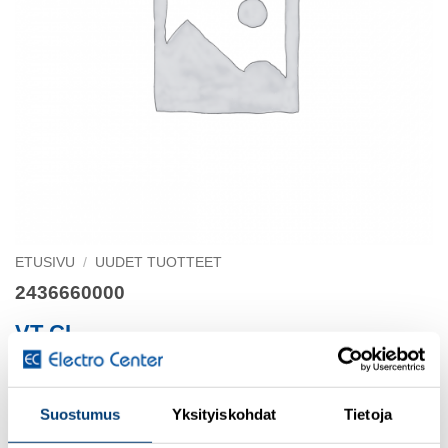
ETUSIVU
/
UUDET TUOTTEET
2436660000
VT CL
Suostumus
Yksityiskohdat
Tietoja
Kirjaudu sisään nähdäksesi hinnat ja käyttääksesi