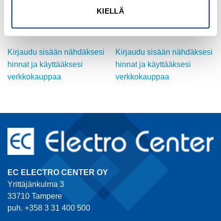
Alu Enclosure CA230 KAPSL.
PNOZ XV3 30/24VDC 3n/o
KIELLÄ
(220X122X80)
2n/o t
Tuotekoodi 1230000
Tuotekoodi 774540
Kirjaudu sisään nähdäksesi
Kirjaudu sisään nähdäksesi
hinnat ja käyttääksesi
hinnat ja käyttääksesi
verkkokauppaa
verkkokauppaa
EC ELECTRO CENTER OY
Yrittäjänkulma 3
33710 Tampere
puh. +358 3 31 400 500