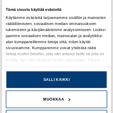
verkkokauppaa
Tämä sivusto käyttää evästeitä
Osasto:
Uudet tuotteet
Käytämme evästeitä tarjoamamme sisällön ja mainosten
räätälöimiseen, sosiaalisen median ominaisuuksien
tukemiseen ja kävijämäärämme analysoimiseen. Lisäksi
jaamme sosiaalisen median, mainosalan ja analytiikka-
alan kumppaneillemme tietoja siitä, miten käytät
sivustoamme. Kumppanimme voivat yhdistää näitä
TUTUSTU MYÖS
tietoja muihin tietoihin, joita olet antanut heille tai joita on
kerätty, kun olet käyttänyt heidän palvelujaan. Tutustu
tietosuojaselosteeseemme
.
Add to
Add to
wishlist
wishlist
SALLI KAIKKI
MUOKKAA
MUUT
PILZ