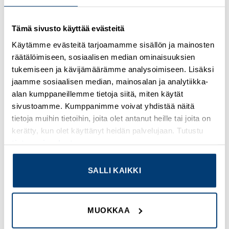
Kirjaudu sisään nähdäksesi hinnat ja käyttääksesi
Tämä sivusto käyttää evästeitä
verkkokauppaa
Käytämme evästeitä tarjoamamme sisällön ja mainosten
räätälöimiseen, sosiaalisen median ominaisuuksien
Osastot:
Rittal
,
Uudet tuotteet
tukemiseen ja kävijämäärämme analysoimiseen. Lisäksi
jaamme sosiaalisen median, mainosalan ja analytiikka-
alan kumppaneillemme tietoja siitä, miten käytät
sivustoamme. Kumppanimme voivat yhdistää näitä
tietoja muihin tietoihin, joita olet antanut heille tai joita on
TUTUSTU MYÖS
kerätty, kun olet käyttänyt heidän palvelujaan. Tutustu
tietosuojaselosteeseemme
.
Add to
Add to
SALLI KAIKKI
wishlist
wishlist
MUOKKAA