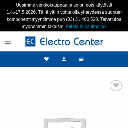
Uusimme verkkokauppaa ja se on pois käytöstä
1.4.-17.5.2026. Tällä välin voitte olla yhteydessä suoraan
komponenttimyyntiimme puh (03) 31 400 520. Tervetuloa
myöhemmin takaisin!
Piilota tämä ilmoitus
Skip
to
content
Add to
wishlist