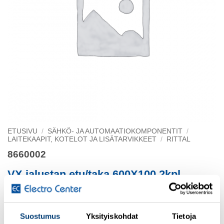
ETUSIVU
/
SÄHKÖ- JA AUTOMAATIOKOMPONENTIT
/
LAITEKAAPIT, KOTELOT JA LISÄTARVIKKEET
/
RITTAL
8660002
VX jalustan etu/taka 600X100 2kpl
Uusi
Suostumus
Yksityiskohdat
Tietoja