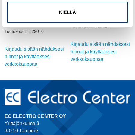
KIELLÄ
RITTAL
RITTAL
Riviliitinkotelo 300x200x120
AE-Muovikahva
RST
Tuotekoodi 2533000
Tuotekoodi 1529010
Kirjaudu sisään nähdäksesi
Kirjaudu sisään nähdäksesi
hinnat ja käyttääksesi
hinnat ja käyttääksesi
verkkokauppaa
verkkokauppaa
EC ELECTRO CENTER OY
Yrittäjänkulma 3
33710 Tampere