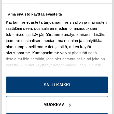
Kirjaudu sisään nähdäksesi hinnat ja käyttääksesi
Tämä sivusto käyttää evästeitä
verkkokauppaa
Käytämme evästeitä tarjoamamme sisällön ja mainosten
räätälöimiseen, sosiaalisen median ominaisuuksien
Osastot:
Rittal
,
Uudet tuotteet
tukemiseen ja kävijämäärämme analysoimiseen. Lisäksi
jaamme sosiaalisen median, mainosalan ja analytiikka-
alan kumppaneillemme tietoja siitä, miten käytät
sivustoamme. Kumppanimme voivat yhdistää näitä
tietoja muihin tietoihin, joita olet antanut heille tai joita on
TUTUSTU MYÖS
kerätty, kun olet käyttänyt heidän palvelujaan. Tutustu
tietosuojaselosteeseemme
.
Add to
Add to
SALLI KAIKKI
wishlist
wishlist
MUOKKAA