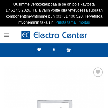
Uusimme verkkokauppaa ja se on pois käytöstä
1.4.-17.5.2026. Tällä välin voitte olla yhteydessä suoraan
komponenttimyyntiimme puh (03) 31 400 520. Tervetuloa
myöhemmin takaisin!
Piilota tämä ilmoitus
Skip
to
content
Add to
wishlist