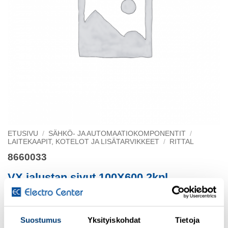
ETUSIVU
/
SÄHKÖ- JA AUTOMAATIOKOMPONENTIT
/
LAITEKAAPIT, KOTELOT JA LISÄTARVIKKEET
/
RITTAL
8660033
VX jalustan sivut 100X600 2kpl
Uusi
Suostumus
Yksityiskohdat
Tietoja