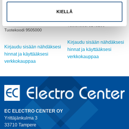
KIELLÄ
RITTAL
RITTAL
PK-muovikotelo 94x94x81
SK Poistosuodatin 323×323
vp=6kpl
Tuotekoodi 3243200
Tuotekoodi 9505000
Kirjaudu sisään nähdäksesi
Kirjaudu sisään nähdäksesi
hinnat ja käyttääksesi
hinnat ja käyttääksesi
verkkokauppaa
verkkokauppaa
EC ELECTRO CENTER OY
Yrittäjänkulma 3
33710 Tampere