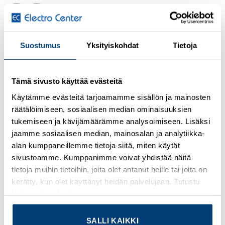
Kirjaudu sisään nähdäksesi hinnat ja käyttääksesi
Suostumus
Yksityiskohdat
Tietoja
verkkokauppaa
WLAN access point, client, mesh with 2 external antenna
Tämä sivusto käyttää evästeitä
connections (RSMA-F), IP20, temperature range : -40°C …
+60°C, WLAN 802.11 a, b, g, n, frequency: 2.4 GHz, 5 GHz,
Käytämme evästeitä tarjoamamme sisällön ja mainosten
connections: COMBICON 9 V DC … 32 V DC, RJ45: for
räätälöimiseen, sosiaalisen median ominaisuuksien
LAN, web, http/https, CLI, REST API
tukemiseen ja kävijämäärämme analysoimiseen. Lisäksi
jaamme sosiaalisen median, mainosalan ja analytiikka-
Lisätietoja tuotteesta
alan kumppaneillemme tietoja siitä, miten käytät
sivustoamme. Kumppanimme voivat yhdistää näitä
Osasto:
Phoenix Contact
tietoja muihin tietoihin, joita olet antanut heille tai joita on
kerätty, kun olet käyttänyt heidän palvelujaan. Tutustu
tietosuojaselosteeseemme
.
SALLI KAIKKI