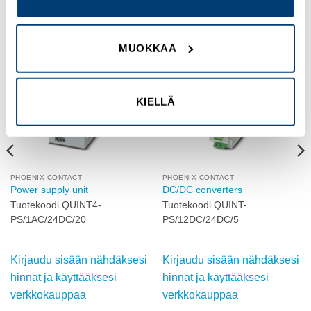
TUTUSTU MYÖS
MUOKKAA
Add to
Add to
wishlist
wishlist
KIELLÄ
PHOENIX CONTACT
PHOENIX CONTACT
Power supply unit
DC/DC converters
Tuotekoodi QUINT4-
Tuotekoodi QUINT-
PS/1AC/24DC/20
PS/12DC/24DC/5
Kirjaudu sisään nähdäksesi
Kirjaudu sisään nähdäksesi
hinnat ja käyttääksesi
hinnat ja käyttääksesi
verkkokauppaa
verkkokauppaa