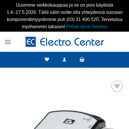
Uusimme verkkokauppaa ja se on pois käytöstä
1.4.-17.5.2026. Tällä välin voitte olla yhteydessä suoraan
komponenttimyyntiimme puh (03) 31 400 520. Tervetuloa
myöhemmin takaisin!
Piilota tämä ilmoitus
Skip
to
content
Add to
wishlist