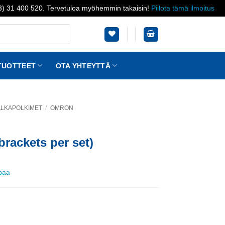
03) 31 400 520. Tervetuloa myöhemmin takaisin!
Piilota tämä ilmoitus
TUOTTEET
OTA YHTEYTTÄ
JALKAPOLKIMET
/
OMRON
brackets per set)
ppaa