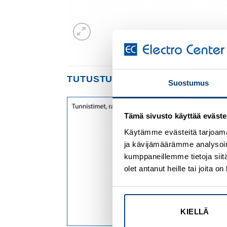
TUTUSTU MYÖS
Suostumus
Tämä sivusto käyttää eväste
Add to
Add to
wishlist
wishlist
Käytämme evästeitä tarjoama
ja kävijämäärämme analysoim
kumppaneillemme tietoja siitä
olet antanut heille tai joita 
KIELLÄ