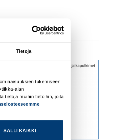
Tietoja
dd to
Add to
ishlist
wishlist
 ominaisuuksien tukemiseen
tiikka-alan
ietoja muihin tietoihin, joita
jaselosteeseemme
.
SALLI KAIKKI