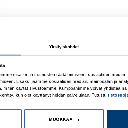
Yksityiskohdat
itä
Add to
A
wishlist
w
mme sisällön ja mainosten räätälöimiseen, sosiaalisen median
iseen. Lisäksi jaamme sosiaalisen median, mainosalan ja analy
, miten käytät sivustoamme. Kumppanimme voivat yhdistää näitä t
on kerätty, kun olet käyttänyt heidän palvelujaan. Tutustu
tietosuo
MUOKKAA