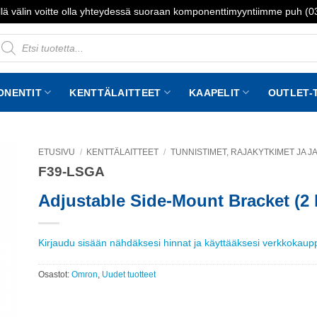
lä välin voitte olla yhteydessä suoraan komponenttimyyntiimme puh (
roducts
earch
ONENTIT
KENTTÄLAITTEET
KAAPELIT
OUTLET-
ETUSIVU
/
KENTTÄLAITTEET
/
TUNNISTIMET, RAJAKYTKIMET JA 
F39-LSGA
to
st
Adjustable Side-Mount Bracket (2 
Kirjaudu sisään nähdäksesi hinnat ja käyttääksesi verkkokau
Osastot:
Omron
,
Uudet tuotteet