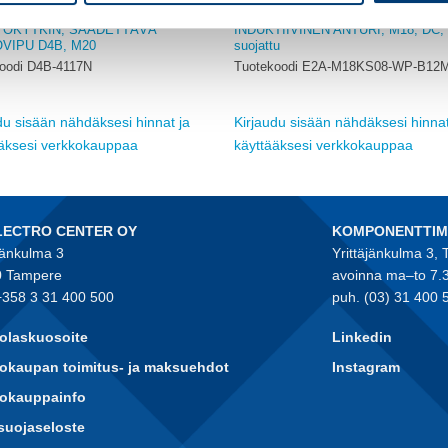
OMRON
TOKYTKIN, SÄÄDETTÄVÄ
INDUKTIIVINEN ANTURI, M18, DC,
VIPU D4B, M20
suojattu
oodi D4B-4117N
Tuotekoodi E2A-M18KS08-WP-B12
du sisään nähdäksesi hinnat ja
Kirjaudu sisään nähdäksesi hinnat
ääksesi verkkokauppaa
käyttääksesi verkkokauppaa
LECTRO CENTER OY
KOMPONENTTI
jänkulma 3
Yrittäjänkulma 3,
 Tampere
avoinna ma–to 7.
+358 3 31 400 500
puh. (03) 31 400 
olaskuosoite
Linkedin
okaupan toimitus- ja maksuehdot
Instagram
kokauppainfo
suojaseloste