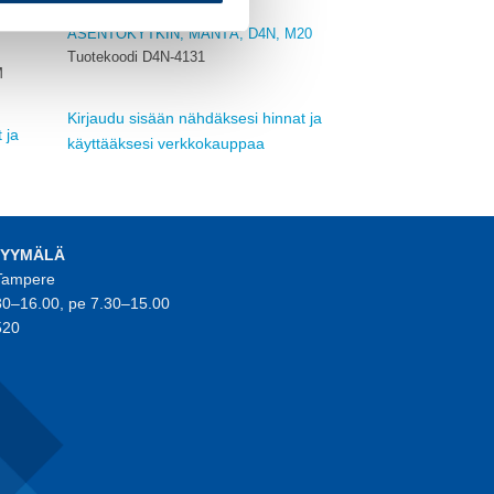
OMRON
ASENTOKYTKIN, MÄNTÄ, D4N, M20
Tuotekoodi D4N-4131
M
Kirjaudu sisään nähdäksesi hinnat ja
 ja
käyttääksesi verkkokauppaa
MYYMÄLÄ
 Tampere
30–16.00, pe 7.30–15.00
520