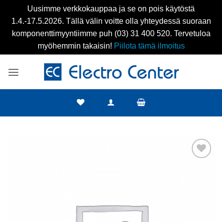
Uusimme verkkokauppaa ja se on pois käytöstä
1.4.-17.5.2026. Tällä välin voitte olla yhteydessä suoraan
komponenttimyyntiimme puh (03) 31 400 520. Tervetuloa
myöhemmin takaisin!
Piilota tämä ilmoitus
Skip
to
content
Add to
wishlist