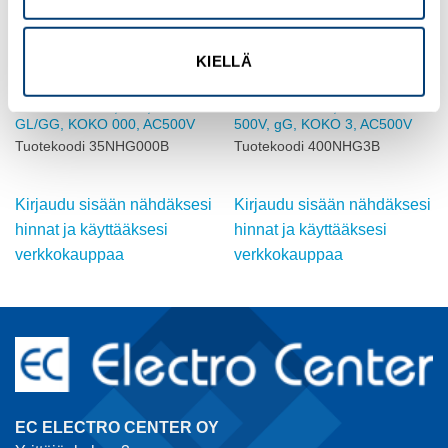
KIELLÄ
BUSSMANN
BUSSMANN
KAHVASULAKE, 35A, 500V
KAHVASULAKE, 400AMP
GL/GG, KOKO 000, AC500V
500V, gG, KOKO 3, AC500V
Tuotekoodi 35NHG000B
Tuotekoodi 400NHG3B
Kirjaudu sisään nähdäksesi
Kirjaudu sisään nähdäksesi
hinnat ja käyttääksesi
hinnat ja käyttääksesi
verkkokauppaa
verkkokauppaa
EC ELECTRO CENTER OY