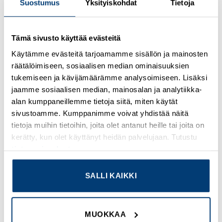
Suostumus
Yksityiskohdat
Tietoja
Tämä sivusto käyttää evästeitä
Kirjaudu sisään nähdäksesi hinnat ja käyttääksesi
Käytämme evästeitä tarjoamamme sisällön ja mainosten
verkkokauppaa
räätälöimiseen, sosiaalisen median ominaisuuksien
tukemiseen ja kävijämäärämme analysoimiseen. Lisäksi
Osasto:
Bussmann
jaamme sosiaalisen median, mainosalan ja analytiikka-
alan kumppaneillemme tietoja siitä, miten käytät
sivustoamme. Kumppanimme voivat yhdistää näitä
tietoja muihin tietoihin, joita olet antanut heille tai joita on
kerätty, kun olet käyttänyt heidän palvelujaan. Tutustu
TUTUSTU MYÖS
tietosuojaselosteeseemme
.
SALLI KAIKKI
Add to
Add to
wishlist
wishlist
MUOKKAA