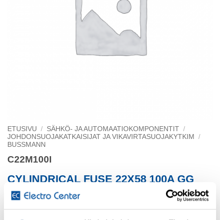
ETUSIVU
/
SÄHKÖ- JA AUTOMAATIOKOMPONENTIT
/
JOHDONSUOJAKATKAISIJAT JA VIKAVIRTASUOJAKYTKIM
/
BUSSMANN
C22M100I
CYLINDRICAL FUSE 22X58 100A GG
500V AC
Low Voltage - Cylindrical