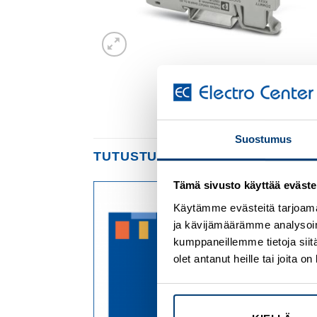
Suostumus
TUTUSTU MYÖS
Tämä sivusto käyttää eväste
Käytämme evästeitä tarjoama
Add to
Add to
ja kävijämäärämme analysoim
wishlist
wishlist
kumppaneillemme tietoja siitä
olet antanut heille tai joita 