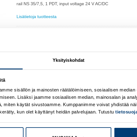
rail NS 35/7,5, 1 PDT, input voltage 24 V AC/DC
Lisätietoja tuotteesta
Osasto:
Phoenix Contact
Yksityiskohdat
itä
mme sisällön ja mainosten räätälöimiseen, sosiaalisen median
Add to
A
iseen. Lisäksi jaamme sosiaalisen median, mainosalan ja analy
wishlist
w
, miten käytät sivustoamme. Kumppanimme voivat yhdistää näitä t
on kerätty, kun olet käyttänyt heidän palvelujaan. Tutustu
tietosuo