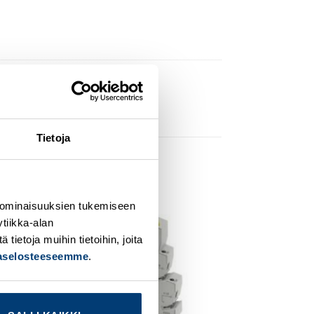
Tietoja
 ominaisuuksien tukemiseen
dd to
Add to
tiikka-alan
ishlist
wishlist
ietoja muihin tietoihin, joita
jaselosteeseemme
.