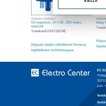
KIELLÄ
PHOENIX CONTACT
PHOEN
le, 24VDC/AC, 4
I/O expansion, 24 V DC, 2DO relays,
Relay 
easyLink
Tuote
2
Tuotekoodi EASY202-RE
Kirjau
sesi hinnat ja
Kirjaudu sisään nähdäksesi hinnat ja
käytt
auppaa
käyttääksesi verkkokauppaa
EC E
Yrittä
33710
puh. 
Verkk
Verkk