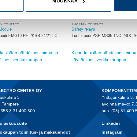
MUOKKAA
IX CONTACT
PHOENIX CONTACT
Module
Safety relays
koodi EMG10-REL/KSR-24/21-LC
Tuotekoodi PSR-MS35-1NO-24DC-S
du sisään nähdäksesi hinnat ja
Kirjaudu sisään nähdäksesi hinnat
ääksesi verkkokauppaa
käyttääksesi verkkokauppaa
LECTRO CENTER OY
KOMPONENTTI
jänkulma 3
Yrittäjänkulma 3,
 Tampere
avoinna ma–to 7.
+358 3 31 400 500
puh. (03) 31 400 
olaskuosoite
Linkedin
okaupan toimitus- ja maksuehdot
Instagram