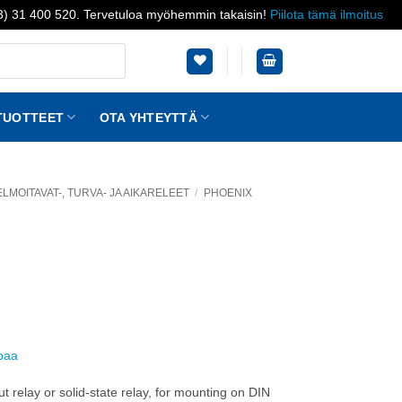
03) 31 400 520. Tervetuloa myöhemmin takaisin!
Piilota tämä ilmoitus
TUOTTEET
OTA YHTEYTTÄ
LMOITAVAT-, TURVA- JA AIKARELEET
/
PHOENIX
ppaa
 relay or solid-state relay, for mounting on DIN