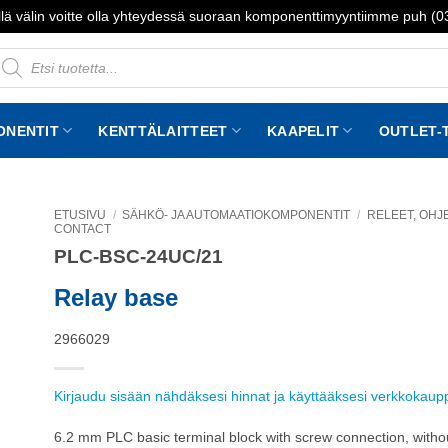
lä välin voitte olla yhteydessä suoraan komponenttimyyntiimme puh (
roducts
earch
ONENTIT
KENTTÄLAITTEET
KAAPELIT
OUTLET-
ETUSIVU
/
SÄHKÖ- JA AUTOMAATIOKOMPONENTIT
/
RELEET, OHJE
CONTACT
PLC-BSC-24UC/21
to
st
Relay base
2966029
Kirjaudu sisään nähdäksesi hinnat ja käyttääksesi verkkokau
6.2 mm PLC basic terminal block with screw connection, without