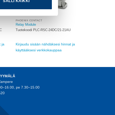
SALLI KAIKKI
PHOENIX CONTACT
Relay Module
C
Tuotekoodi PLC-RSC-24DC/21-21AU
 ja
Kirjaudu sisään nähdäksesi hinnat ja
käyttääksesi verkkokauppaa
MYYMÄLÄ
 Tampere
30–16.00, pe 7.30–15.00
520