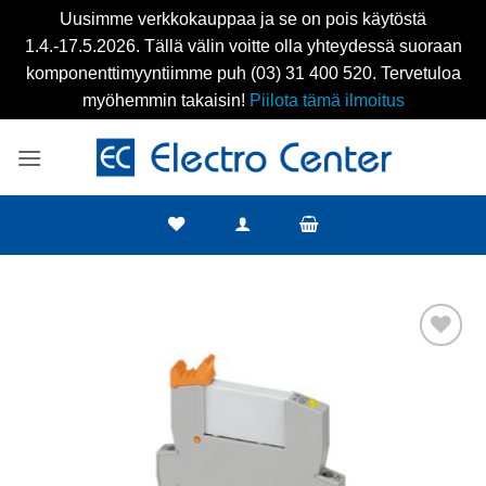
Uusimme verkkokauppaa ja se on pois käytöstä
1.4.-17.5.2026. Tällä välin voitte olla yhteydessä suoraan
komponenttimyyntiimme puh (03) 31 400 520. Tervetuloa
myöhemmin takaisin!
Piilota tämä ilmoitus
Skip
to
content
Add to
wishlist