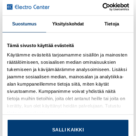
Kirjaudu sisään nähdäksesi hinnat ja käyttääksesi
Suostumus
Yksityiskohdat
Tietoja
verkkokauppaa
PLC relay, consisting of base terminal block PLC-
Tämä sivusto käyttää evästeitä
BSC…/21 with screw connection and pluggable miniature
Käytämme evästeitä tarjoamamme sisällön ja mainosten
relay with power contact, for assembly on DIN rail NS
räätälöimiseen, sosiaalisen median ominaisuuksien
35/7.5, 1 PDT, input voltage 120 V AC / 110 V DC
tukemiseen ja kävijämäärämme analysoimiseen. Lisäksi
jaamme sosiaalisen median, mainosalan ja analytiikka-
Lisätietoja tuotteesta
alan kumppaneillemme tietoja siitä, miten käytät
sivustoamme. Kumppanimme voivat yhdistää näitä
Osasto:
Phoenix Contact
tietoja muihin tietoihin, joita olet antanut heille tai joita on
kerätty, kun olet käyttänyt heidän palvelujaan. Tutustu
tietosuojaselosteeseemme
.
SALLI KAIKKI
TUTUSTU MYÖS