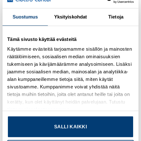
Suostumus
Yksityiskohdat
Tietoja
Kirjaudu sisään nähdäksesi hinnat ja käyttääksesi
verkkokauppaa
Tämä sivusto käyttää evästeitä
Plug-in miniature power relay, with power contact, 1 PDT,
Käytämme evästeitä tarjoamamme sisällön ja mainosten
input voltage 24 V DC
räätälöimiseen, sosiaalisen median ominaisuuksien
tukemiseen ja kävijämäärämme analysoimiseen. Lisäksi
Lisätietoja tuotteesta
jaamme sosiaalisen median, mainosalan ja analytiikka-
alan kumppaneillemme tietoja siitä, miten käytät
Osasto:
Phoenix Contact
sivustoamme. Kumppanimme voivat yhdistää näitä
tietoja muihin tietoihin, joita olet antanut heille tai joita on
kerätty, kun olet käyttänyt heidän palvelujaan. Tutustu
tietosuojaselosteeseemme
.
TUTUSTU MYÖS
SALLI KAIKKI