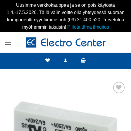
Uusimme verkkokauppaa ja se on pois käytöstä
1.4.-17.5.2026. Tällä välin voitte olla yhteydessä suoraan
komponenttimyyntiimme puh (03) 31 400 520. Tervetuloa
myöhemmin takaisin!
Piilota tämä ilmoitus
Skip
to
content
Add to
wishlist