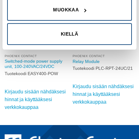
Add to
Add to
MUOKKAA
wishlist
wishlist
KIELLÄ
PHOENIX CONTACT
PHOENIX CONTACT
Switched-mode power supply
Relay Module
unit, 100-240VAC/24VDC
Tuotekoodi PLC-RPT-24UC/21
Tuotekoodi EASY400-POW
Kirjaudu sisään nähdäksesi
Kirjaudu sisään nähdäksesi
hinnat ja käyttääksesi
hinnat ja käyttääksesi
verkkokauppaa
verkkokauppaa